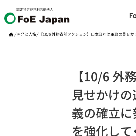
認定特定非営利活動法人
F
/
開発と人権
/
【10/6 外務省前アクション】日本政府は軍政の見せ
【10/6
見せかけの
義の確立に
を強化して