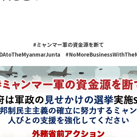
#ミャンマー軍の資金源を断て
DAtoTheMyanmarJunta #NoMoreBusinessWithThe