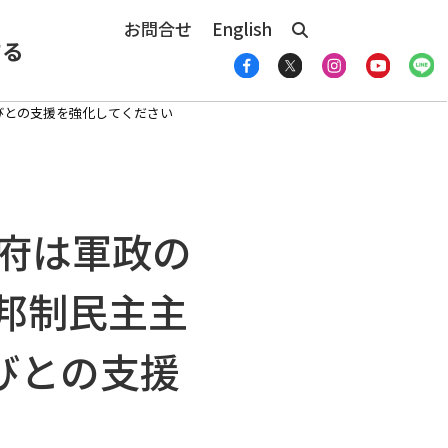
お問合せ
English
する
人びとの支援を強化してください
政府は軍政の
連邦制民主主
びとの支援