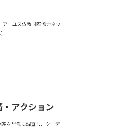
T）、アーユス仏教国際協力ネッ
C）
請・アクション
関連を早急に調査し、クーデ