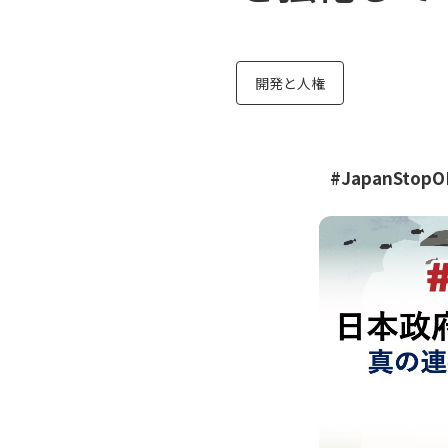
開発と人権
#JapanStopO