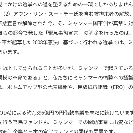
見せかけの選挙への道を整えるための一環でしかありませ
、（2）アウン・サン・スー・チー氏を含む被拘束者の解放
事態宣言が解除された今こそ、ミャンマー国軍側が真摯に
自らの都合で発した「緊急事態宣言」の解除を行ったのは
軍が起草した2008年憲法に基づいて行われる選挙では、
まいます。
内戦として語られることが多いが、ミャンマーで起きてい
規模の革命である」と、私たちにミャンマーの情勢への認
は、ボトムアップ型の代表機関や、民族抵抗組織（ERO）
ODA)による約7,396億円の円借款事業を未だに続けていま
を行う官民ファンドも、ミャンマーでの問題事業に出資など
政商）企業と日本の官民ファンドの関係も問題です。