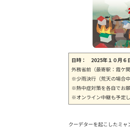
日時： 2025年１０月６
外務省前（最寄駅：霞ケ
※少雨決行（荒天の場合中
※熱中症対策を各自でお
※オンライン中継も予定し
クーデターを起こしたミャ