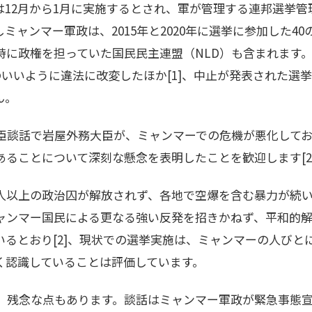
は12月から1月に実施するとされ、軍が管理する連邦選挙管
ミャンマー軍政は、2015年と2020年に選挙に参加した4
時に政権を担っていた国民民主連盟（NLD）も含まれます
のいいように違法に改変したほか[1]、中止が発表された選
ん。
臣談話で岩屋外務大臣が、ミャンマーでの危機が悪化しており
ることについて深刻な懸念を表明したことを歓迎します[2
人以上の政治囚が解放されず、各地で空爆を含む暴力が続いて
ャンマー国民による更なる強い反発を招きかねず、平和的解
いるとおり[2]、現状での選挙実施は、ミャンマーの人びと
く認識していることは評価しています。
は、残念な点もあります。談話はミャンマー軍政が緊急事態