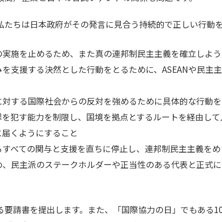
私たちは日本政府がその発言に見合う持続的で正しい行動
の実施を止めるため、また真の連邦制民主主義を確立しよう
を支援する決然とした行動をとるために、ASEANや民主
に対する国際社会からの反対を強めるために具体的な行動を
罪を犯す能力を制限し、国境を拠点とするルートを経由して
に届くようにすること
るすべての関与と支援を直ちに停止し、連邦制民主主義をめ
め、民主派のステークホルダーや正当性のある代表と正式に
る要請書を提出します。また、「国際協力の日」でもある10