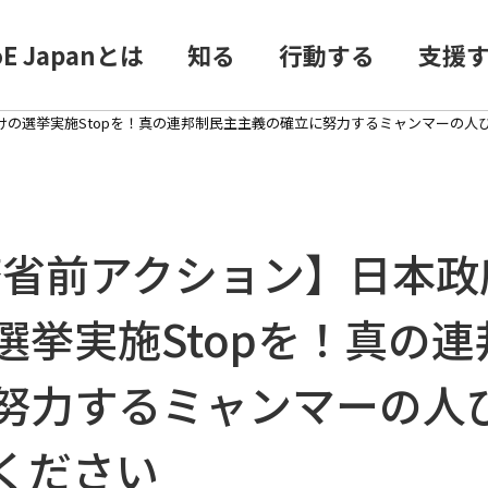
oE Japanとは
知る
行動する
支援
かけの選挙実施Stopを！真の連邦制民主主義の確立に努力するミャンマーの
 外務省前アクション】日本
選挙実施Stopを！真の
努力するミャンマーの人
ください