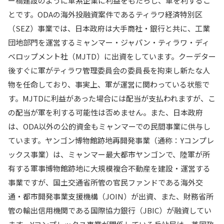
ー橋建設のように軍系企業に利益をもたらし、軍を利するこ
とです。ODAの海外投融資案件であるティラワ経済特別区
（SEZ）事業では、日本政府は大手商社・銀行と共に、工業
団地部門を運営するミャンマー・ジャパン・ティラワ・ディ
ベロップメント社（MJTD）に出資をしています。クーデター
後すぐに軍がティラワ管理委員会の委員長を拘束し新たな人
物を任命しており、事実上、軍が運営に関わっている状態で
す。MJTDに利益があった場合には配当が支払われますが、こ
の配当が軍を利する可能性は否めません。また、日本政府
は、ODA以外の公的資金もミャンマーでの民間事業に供与し
ています。ヤンゴン博物館跡地再開発事業（通称：Yコンプレ
ックス事業）は、ミャンマー最大都市ヤンゴンで、陸軍が所
有する軍事博物館跡地に大規模複合不動産を建設・運営する
事業ですが、国土交通省所管の官民ファンドである海外交
通・都市開発事業支援機構（JOIN）が出資、また、財務省所
管の輸出信用機関である国際協力銀行（JBIC）が融資してい