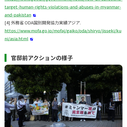
target-human-rights-violations-and-abuses-in-myanmar-
and-pakistan
[4] 外務省 ODA国別開発協力実績アジア.
https://www.mofa.go.jp/mofaj/gaiko/oda/shiryo/jisseki/ku
ni/asia.html
官邸前アクションの様子