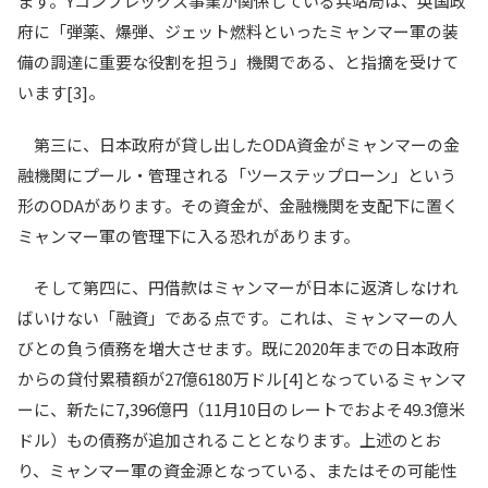
ます。Yコンプレックス事業が関係している兵站局は、英国政
府に「弾薬、爆弾、ジェット燃料といったミャンマー軍の装
備の調達に重要な役割を担う」機関である、と指摘を受けて
います[3]。
第三に、日本政府が貸し出したODA資金がミャンマーの金
融機関にプール・管理される「ツーステップローン」という
形のODAがあります。その資金が、金融機関を支配下に置く
ミャンマー軍の管理下に入る恐れがあります。
そして第四に、円借款はミャンマーが日本に返済しなけれ
ばいけない「融資」である点です。これは、ミャンマーの人
びとの負う債務を増大させます。既に2020年までの日本政府
からの貸付累積額が27億6180万ドル[4]となっているミャンマ
ーに、新たに7,396億円（11月10日のレートでおよそ49.3億米
ドル）もの債務が追加されることとなります。上述のとお
り、ミャンマー軍の資金源となっている、またはその可能性