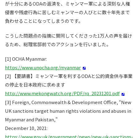
が十分にあるODAの返済を、ミャンマー軍による深刻な人権
侵害や残虐行為に苦しむミャンマーの人びとに数十年先まで
負わせることになってしまうのです。
こうした問題点の指摘に賛同してくださった1万人の声を届け
るため、総理官邸前でのアクションを行いました。
[1] OCHA Myanmar:
https://www.unocha.org/myanmar
[2] 【要請書】ミャンマー軍を利するODAと公的資金供与事業
の停止を日本政府に求めます
http://www.mekongwatch.org/PDF/rq_20231201.pdf
[3] Foreign, Commonwealth & Development Office, “New
UK sanctions target human rights violations and abuses in
Myanmar and Pakistan,"
December 10, 2021:
https://www.gov.uk/government/news/new-uk-sanctions-