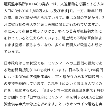
題調整事務所(OCHA)の発表では、人道援助を必要とする人は
人口の3分の1の1,860万人にも及びます[1]。一方、昨年10月
以降、軍の劣勢が伝えられています。軍は兵員の不足から、2
月に徴兵制の導入を発表し実際に徴兵が行われていますが、
軍に入って市民と戦うよりはと、多くの若者が抵抗勢力側に
加わっていると伝えられています。地上戦で不利な軍側はま
すます空爆に頼るようになり、多くの民間人が殺害され続け
ています。
日本政府はこの状況でも、ミャンマーへの二国間の援助であ
る政府開発援助(ODA)を続けています。日本政府は7,396億円
にも上るODAの円借款事業や、軍と繋がりのある民間投資へ
の支援を継続しています。これを止めたいと考える人びとの
声を可視化するため、「#ミャンマー軍の資金源を断て」呼び
かけ団体では「日本政府にミャンマー軍を利するODAと公的
資金供与事業の停止を求めます」というオンライン署名を実