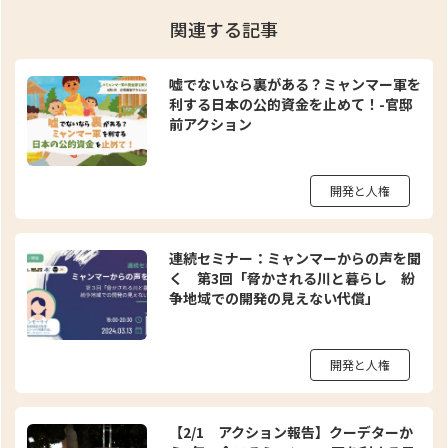
関連する記事
嘘でないなら裏がある？ミャンマー軍を
利する日本の公的資金を止めて！-官邸
前アクション
開発と人権
連続セミナー：ミャンマーからの声を聞
く 第3回「脅かされる川と暮らし 紛
争地域での開発の見えない代償」
開発と人権
【2/1 アクション報告】クーデターか