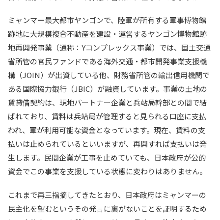
ミャンマー最大都市ヤンゴンで、陸軍が所有する軍事博物館
跡地に大規模複合不動産を建設・運営するヤンゴン博物館跡
地再開発事業（通称：Yコンプレックス事業）では、国土交通
省所管の官民ファンドである海外交通・都市開発事業支援機
構（JOIN）が出資している他、財務省所管の輸出信用機関で
ある国際協力銀行（JBIC）が融資しています。事業の土地の
賃貸借契約は、現地パートナー企業と兵站局幹部との間で結
ばれており、賃料は兵站局が管理すると見られる口座に支払
われ、軍が利用可能な資金となっています。現在、賃料の支
払いは止められているといいますが、再開すれば支払いは発
生します。民間企業が工事を止めていても、日本政府が公的
資金でこの事業を支援している状態に変わりはありません。
これまで再三指摘してきたとおり、日本政府はミャンマーの
民主化を望むというその発言に裏がないことを証明するため