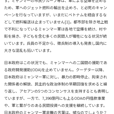
す。ミャンマーの市民グループ等は、軍による空爆を止める
ため、軍へのジェット燃料の輸出を止めろ、と必死のキャン
ペーンを行なっていますが、いまだにベトナムを経由するな
どして燃料輸送は止まっていません[1]。都市部を除き地上戦
で不利になっているミャンマー軍は各地で空爆を続け、村や
街を焼き、子どもを含む多くの民間人が犠牲になる状況が続
いています。兵員の不足から、徴兵制の導入も発表し国内に
大きな混乱も招いています。
日本政府はこの状況でも、ミャンマーへの二国間の援助であ
る政府開発援助(ODA)を止めていません。クーデター以降、
日本政府はミャンマー軍に対し、暴力の即時停止、拘束され
た関係者の解放、民主的な政治体制の早期回復を求めると繰
り返し、アセアンの5つのコンセンサスを支持するとも表明し
ていますが、一方で、7,396億円にも上るODAの円借款事業
や、軍と繋がりのある民間投資への支援を継続しています。
日本政府のミャンマー軍非難の言葉は、嘘なのでしょうか？