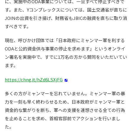
に、実施中のODA事業については、一旦すべて停止すべきで
す。また、Yコンプレックスについては、国土交通省が直ちに
JOINの出資を引き揚げ、財務省もJBICの融資を直ちに取り消
すべきです。
現在、呼びかけ団体では「日本政府にミャンマー軍を利する
ODAと公的資金供与事業の停止を求めます」というオンライ
ン署名を実施中で、すでに1万名の方から賛同をいただいてい
ます。
https://chng.it/hZd6LSXjFG
多くの方がミャンマーを忘れていません。ミャンマー軍の暴
力を一刻も早く終わらせるため、日本政府がミャンマー軍と
資金的な繋がりを断ち、軍への支援を連想させる全ての行為
を止めることを求め、首相官邸前でアクションを行いまし
た。