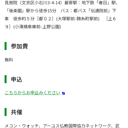
見樹院（文京区小石川3-4-14）最寄駅：地下鉄「春日」駅、
「後楽園」駅から徒歩15分 バス：都バス「伝通院前」下
車 徒歩約５分［都０２］(大塚駅前-錦糸町駅前) ［上６
９］(小滝橋車庫前-上野公園)
参加費
無料
申込
こちらからお申込みください
共催
メコン・ウォッチ、アーユス仏教国際協力ネットワーク、武