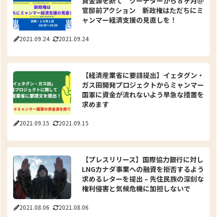
資金源を断て クーデターから８ヶ月＠
官邸前アクション 新政権はただちにミ
ャンマー経済支援の見直しを！
2021.09.24
2021.09.24
【経済産業省に要請提出】イェタグン・
ガス田開発プロジェクトからミャンマー
国軍に資金が流れないよう早急な措置を
求めます
2021.09.15
2021.09.15
【プレスリリース】国際協力銀行に対し
LNGカナダ事業への融資を拒否するよう
求めるレターを提出 – 先住民族の深刻な
権利侵害と気候危機に加担しないで
2021.08.06
2021.08.06