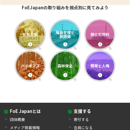
FoEJapanの取り組みを視点別に見てみよう
福島支援と
気候変動
脱化石燃料
脱原発
バイオマス
森林保全
開発と人権
FoE Japanとは
支援する
団体概要
寄付する
メディア掲載情報
会員になる