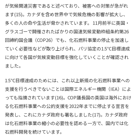
が気候関連災害であると述べており、被害への対策が急がれ
ます(15)。カナダを含め世界中で気候危機の影響が拡大し、
多くの人の命や生活が脅かされています。 11月前半に英国・
グラスゴーで開催されたばかりの国連気候変動枠組条約第26
回締約国会議（COP26）でも、化石燃料事業の停止を加速し
ていく必要性などが取り上げられ、パリ協定の1.5℃目標達成
に向けて各国が気候変動目標を強化していくことが確認され
ました。
1.5℃目標達成のためには、これ以上新規の化石燃料事業への
支援を行うべきでないことは国際エネルギー機関（IEA）によ
っても指摘されています(16)。COP議長国の英国は海外におけ
る化石燃料事業への公的支援を2022年までに停止する宣言を
発表し、これにカナダ政府も署名しました(17)。カナダ政府
は化石燃料事業の縮小の必要性を認める一方で、国内では化
石燃料開発を続けています。