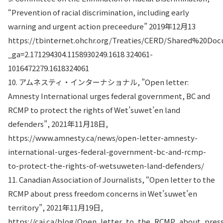
“Prevention of racial discrimination, including early
warning and urgent action preceedure” 2019年12月13
https://tbinternet.ohchr.org/Treaties/CERD/Shared%20
_ga=2.171294304.1158930249.1618 324061-
1016472279.1618324061
10. アムネスティ・インターナショナル, ”Open letter:
Amnesty International urges federal government, BC and
RCMP to protect the rights of Wet’suwet’en land
defenders”, 2021年11月18日,
https://www.amnesty.ca/news/open-letter-amnesty-
international-urges-federal-government-bc-and-rcmp-
to-protect-the-rights-of-wetsuweten-land-defenders/
11. Canadian Association of Journalists, “Open letter to the
RCMP about press freedom concerns in Wet’suwet’en
territory”, 2021年11月19日,
https://caj.ca/blog/Open_letter_to_the_RCMP_about_pres