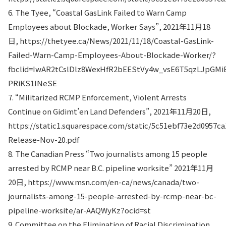
6. The Tyee, “Coastal GasLink Failed to Warn Camp
Employees about Blockade, Worker Says”, 2021年11月18
日, https://thetyee.ca/News/2021/11/18/Coastal-GasLink-
Failed-Warn-Camp-Employees-About-Blockade-Worker/?
fbclid=IwAR2tCslDlz8WexHfR2bEEStVy4w_vsE6T5qzLJpGM
PRiKS1lNeSE
7. “Militarized RCMP Enforcement, Violent Arrests
Continue on Gidimt’en Land Defenders”, 2021年11月20日,
https://static1.squarespace.com/static/5c51ebf73e2d0957
Release-Nov-20.pdf
8. The Canadian Press “Two journalists among 15 people
arrested by RCMP near B.C. pipeline worksite” 2021年11月
20日, https://www.msn.com/en-ca/news/canada/two-
journalists-among-15-people-arrested-by-rcmp-near-bc-
pipeline-worksite/ar-AAQWyKz?ocid=st
9. Committee on the Elimination of Racial Discrimination,