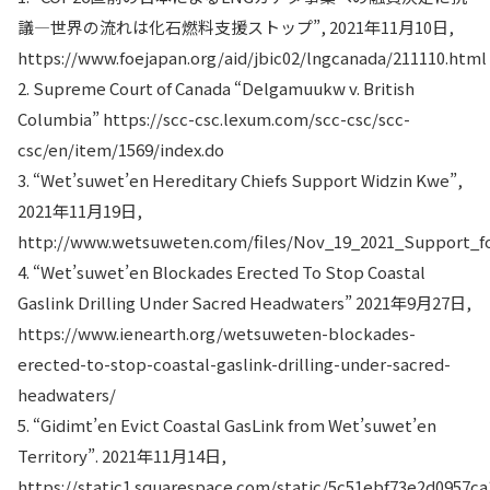
議―世界の流れは化石燃料支援ストップ”, 2021年11月10日,
https://www.foejapan.org/aid/jbic02/lngcanada/211110.html
2. Supreme Court of Canada “Delgamuukw v. British
Columbia” https://scc-csc.lexum.com/scc-csc/scc-
csc/en/item/1569/index.do
3. “Wet’suwet’en Hereditary Chiefs Support Widzin Kwe”,
2021年11月19日,
http://www.wetsuweten.com/files/Nov_19_2021_Support_f
4. “Wet’suwet’en Blockades Erected To Stop Coastal
Gaslink Drilling Under Sacred Headwaters” 2021年9月27日,
https://www.ienearth.org/wetsuweten-blockades-
erected-to-stop-coastal-gaslink-drilling-under-sacred-
headwaters/
5. “Gidimt’en Evict Coastal GasLink from Wet’suwet’en
Territory”. 2021年11月14日,
https://static1.squarespace.com/static/5c51ebf73e2d0957