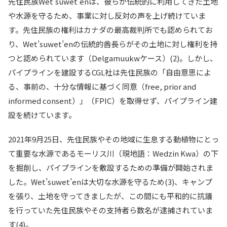
先住民族Wet’suwet’enは、彼らが伝統的に利用してきた土地
や水源を守るため、事業に対し反対の声を上げ続けていま
す。先住民族の権利はカナダの最高裁判所でも認められてお
り、Wet’suwet’enの伝統的酋長らがその土地に対し権利を持
つと認められています（Delgamuukwケース）(2)。しかし、
パイプラインを建設するCGL社は先住民族の「自由意思によ
る、事前の、十分な情報に基づく同意（free, prior and
informed consent）」（FPIC）を取得せず、パイプライン建
設を続けています。
2021年9月25日、先住民族やその地域に生息する動植物にとっ
て重要な水源であるモーリス川（現地語：Wedzin Kwa）の下
を掘削し、パイプラインを敷設するための準備が開始されま
した。Wet’suwet’enは大切な水源を守るため(3)、キャンプ
を張り、土地を守ってきましたが、この間にも平和的に抗議
を行っていた先住民族やその支持者ら数名が逮捕されていま
す(4)。