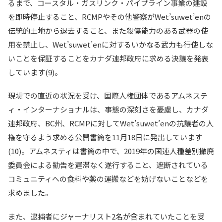
るまで、コースタル・ガスリンク・パイプライン事業の建設
を即時停止すること、RCMPやその他警察がWet’suwet’enの
伝統的土地から退去すること、また殺傷能力のある武器の使
用を禁止し、Wet’suwet’enに対するいかなる武力も行使しな
いことを保証することをカナダ連邦政府に求める決議を発表
しています(9)。
現場での直近の状況を受け、国際人権団体であるアムネステ
ィ・インターナショナルは、事態の深刻さを憂慮し、カナダ
連邦政府、BC州、RCMPに対してWet’suwet’enの抗議者の人
権を守るよう求める公開書簡を11月18日に発出しています
(10)。アムネスティは書簡の中で、2019年の国連人種差別撤廃
委員会による勧告を遅滞なく遂行すること、遮断されている
コミュニティへの食料や薬の運搬などを妨げないことなどを
求めました。
また、逮捕者にジャーナリスト2名が含まれていたことを受