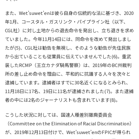
また、Wet’suwet’enは彼ら自身の伝統的な法に基づき、2020
年1月、コースタル・ガスリンク・パイプライン社（以下、
CGL社）に対し土地からの退去命令を発出し、立ち退きを求め
ていました。今年11月14日には、同命令を改めて発出しまし
たが(5)、CGL社は勧告を無視し、そのような勧告が先住民族
から出ていることも従業員に伝えていませんでした(6)。重武
装したRCMP（王立カナダ騎馬警察）は、2019年のBC州裁判
所の差し止め命令を理由に、平和的に抗議する人々を次々と
逮捕しています。逮捕者はすでに30名近くになるとみられ、
11月18日に17名、19日に11名が逮捕されました(7)。また逮捕
者の中には2名のジャーナリストも含まれています(8)。
こうした状況に対しては、国連人種差別撤廃委員会
（Committee on the Elimination of Racial Discrimination）
が、2019年12月13日付けで、Wet’suwet’enのFPICが得られ