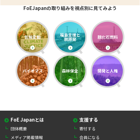
FoEJapanの取り組みを視点別に見てみよう
福島支援と
気候変動
脱化石燃料
脱原発
バイオマス
森林保全
開発と人権
FoE Japanとは
支援する
団体概要
寄付する
メディア掲載情報
会員になる