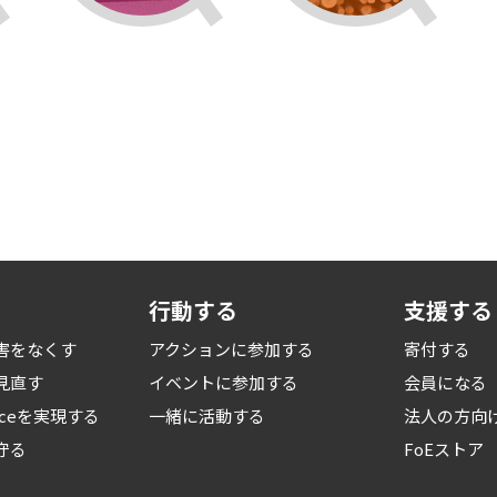
行動する
支援する
害をなくす
アクションに参加する
寄付する
見直す
イベントに参加する
会員になる
iceを
実現する
一緒に活動する
法人の方向
守る
FoEストア