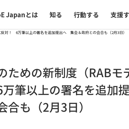
oE Japanとは
知る
行動する
支援
に反対！ 6万筆以上の署名を追加提出へ 集会＆政府との会合も（2月3日）
のための新制度（RABモ
6万筆以上の署名を追加
会合も（2月3日）