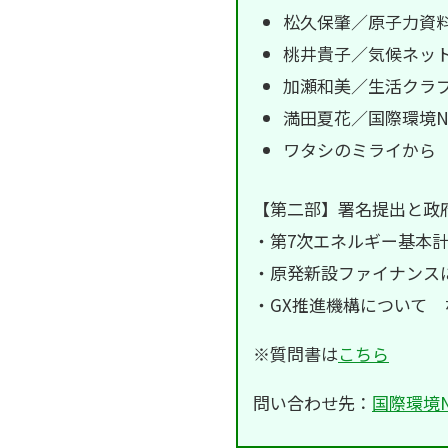
松久保肇／原子力資
桃井貴子／気候ネッ
加瀬和美／生活クラ
満田夏花／国際環境NGO
ワタシのミライから
【第二部】署名提出と政府との
・第7次エネルギー基本
・原発新設ファイナンス
・GX推進機構について 
※質問書は
こちら
問い合わせ先：
国際環境NG