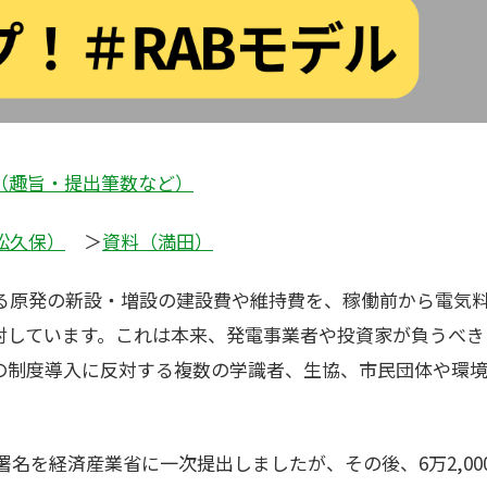
（趣旨・提出筆数など）
松久保）
＞
資料（満田）
る原発の新設・増設の建設費や維持費を、稼働前から電気
検討しています。これは本来、発電事業者や投資家が負うべ
の制度導入に反対する複数の学識者、生協、市民団体や環境
7筆の署名を経済産業省に一次提出しましたが、その後、6万2,0