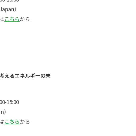
apan）
は
こちら
から
考えるエネルギーの未
-15:00
an）
は
こちら
から