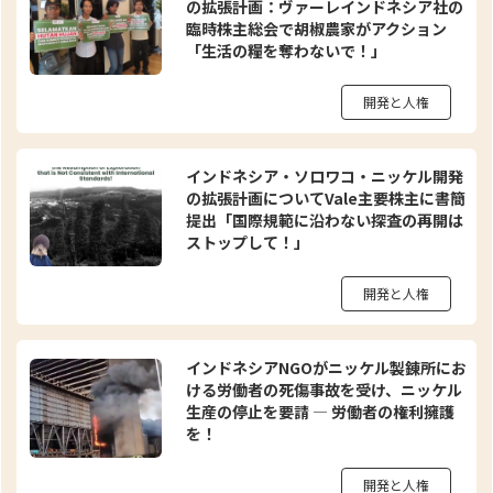
の拡張計画：ヴァーレインドネシア社の
臨時株主総会で胡椒農家がアクション
「生活の糧を奪わないで！」
開発と人権
インドネシア・ソロワコ・ニッケル開発
の拡張計画についてVale主要株主に書簡
提出「国際規範に沿わない探査の再開は
ストップして！」
開発と人権
インドネシアNGOがニッケル製錬所にお
ける労働者の死傷事故を受け、ニッケル
生産の停止を要請 ― 労働者の権利擁護
を！
開発と人権