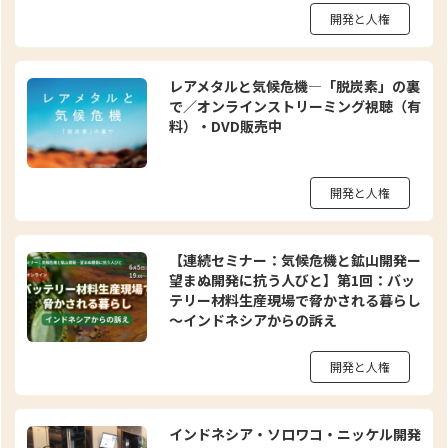
開発と人権
レアメタルと気候危機―「脱炭素」の裏
で／オンラインストリーミング視聴（有
料）・DVD販売中
開発と人権
【連続セミナー：気候危機と鉱山開発ー
望まぬ開発に抗う人びと】第1回：バッ
テリー材料生産現場で脅かされる暮らし
～インドネシアからの訴え
開発と人権
インドネシア・ソロワコ・ニッケル開発