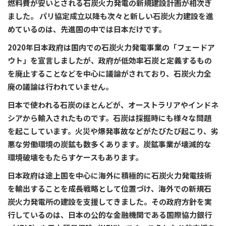
燃料費が安いとされる石炭火力発電の新規建設計画が相次ぎ
ました。 パリ協定成立以降も次々と新しい石炭火力建設を進
めているのは、先進国の中では日本だけです。
2020年日本政府は国内での石炭火力発電事業の「フェードア
ウト」を宣言しましたが、政府が低効率石炭と定義するもの
を廃止することなどを中心に議論がされており、石炭火力全
廃の議論は行われていません。
日本で使われる石炭のほとんどが、オーストラリアやインドネ
シアから輸入されたものです。石炭は採掘時にも様々な問題
を起こしています。火災や爆発事故などがたびたび起こり、劣
悪な労働環境の炭鉱も数多くあります。炭鉱事業が壊滅的な
環境破壊をもたらすケースもあります。
日本政府は途上国を中心に海外に積極的に石炭火力発電技術
を輸出することを成長戦略として位置づけ、海外での新規石
炭火力発電所の建設を支援してきました。その政府方針を実
行しているのは、日本の公的な金融機関である国際協力銀行