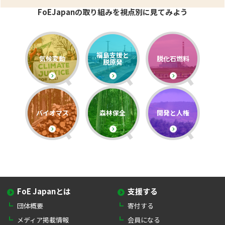
FoEJapanの取り組みを視点別に見てみよう
福島支援と
気候変動
脱化石燃料
脱原発
バイオマス
森林保全
開発と人権
FoE Japanとは
支援する
団体概要
寄付する
メディア掲載情報
会員になる