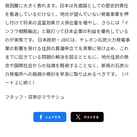
貧困層に大きく表れます。日本は先進国としての歴史的責任
を看過しているだけなく、地元が望んでいない発電事業を押
し付けて将来の温室効果ガス排出量を増やし、さらには「イ
ンフラ戦略輸出」と銘打って日本企業の利益を優先している
のが実態です。 日本政府・JBICは、チレボン石炭火力発電事
業の影響を受ける住民の異議申立てを真摯に受け止め、これ
までに起きている問題の解決を図るとともに、地元住民の懸
念や国際社会からの指摘を軽視することなく、新規の石炭火
力発電所への融資の検討を早急に取り止めるべきです。（パ
ート２に続く）
フタッフ・深草＠マラケシュ
シェアする
ポストする