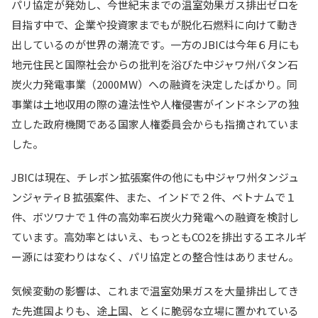
パリ協定が発効し、今世紀末までの温室効果ガス排出ゼロを
目指す中で、企業や投資家までもが脱化石燃料に向けて動き
出しているのが世界の潮流です。一方のJBICは今年６月にも
地元住民と国際社会からの批判を浴びた中ジャワ州バタン石
炭火力発電事業（2000MW）への融資を決定したばかり。同
事業は土地収用の際の違法性や人権侵害がインドネシアの独
立した政府機関である国家人権委員会からも指摘されていま
した。
JBICは現在、チレボン拡張案件の他にも中ジャワ州タンジュ
ンジャティB 拡張案件、また、インドで２件、ベトナムで１
件、ボツワナで１件の高効率石炭火力発電への融資を検討し
ています。高効率とはいえ、もっともCO2を排出するエネルギ
ー源には変わりはなく、パリ協定との整合性はありません。
気候変動の影響は、これまで温室効果ガスを大量排出してき
た先進国よりも、途上国、とくに脆弱な立場に置かれている