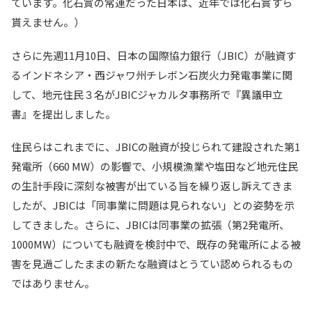
ています。化石賞の常連だった日本は、近年では化石賞すら
貰えません。）
さらに先週11月10日、日本の国際協力銀行（JBIC）が融資す
るインドネシア・西ジャワ州チレボン石炭火力発電事業に関
して、地元住民３名がJBICジャカルタ事務所で『異議申立
書』を提出しました。
住民らはこれまでに、JBICの融資が投じられて建設された第1
発電所（660 MW）の影響で、小規模漁業や塩田など地元住民
の生計手段に深刻な被害が出ている旨を繰り返し訴えてきま
したが、JBICは「同事業に問題は見られない」との姿勢を示
してきました。さらに、JBICは同事業の拡張（第2発電所、
1000MW）についても融資を検討中で、既存の発電所による被
害を見過ごしたままの新たな融資はとうてい認められるもの
ではありません。