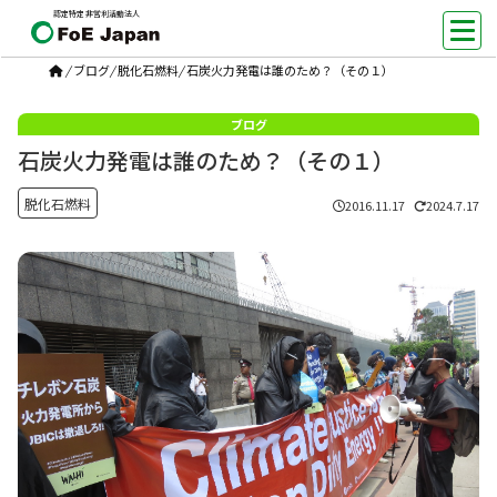
認定特定非営利活動法人
/
ブログ
/
脱化石燃料
/
石炭火力発電は誰のため？（その１）
石炭火力発電は誰のため？（その１）
脱化石燃料
2016.11.17
2024.7.17