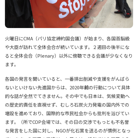
火曜日にCMA（パリ協定締約国会議）が始まり、各国首脳級
や大臣が訪れて全体会合が続いています。２週目の後半にな
ると全体会合（Plenary）以外に傍聴できる会議が少なくなり
ます。
各国の発言を聞いていると、一番排出削減や支援をがんばら
ないといけない先進国からは、2020年
前
の行動について具体
的な話が全然でてきません。その中でも日本は、気候変動へ
の歴史的責任を直視せず、むしろ石炭火力発電の国内外での
増設を進めており、国際的な市民社会からも批判を浴びてい
ます。（所でCOP会場では、その日の交渉でもっとも不名誉
な発言をした国に対し、NGOが化石賞を送るのが慣例となっ