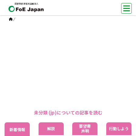
認定特定非営利活動法人
/
未分類 (jp)
未分類 (jp)について
未分類 (jp)についての記事を読む
要望書
解説
行動しよう
新着情報
声明