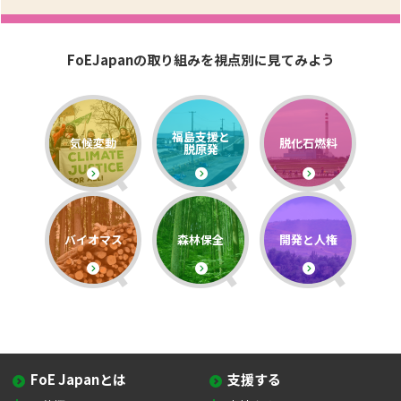
FoEJapanの取り組みを視点別に見てみよう
福島支援と
気候変動
脱化石燃料
脱原発
バイオマス
森林保全
開発と人権
FoE Japanとは
支援する