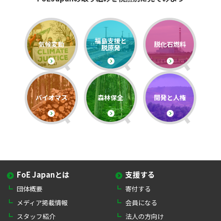
福島支援と
気候変動
脱化石燃料
脱原発
バイオマス
森林保全
開発と人権
FoE Japanとは
支援する
団体概要
寄付する
メディア掲載情報
会員になる
スタッフ紹介
法人の方向け