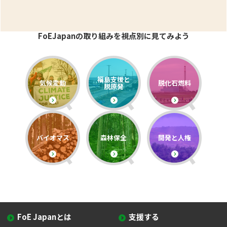
FoEJapanの取り組みを視点別に見てみよう
福島支援と
気候変動
脱化石燃料
脱原発
バイオマス
森林保全
開発と人権
FoE Japanとは
支援する