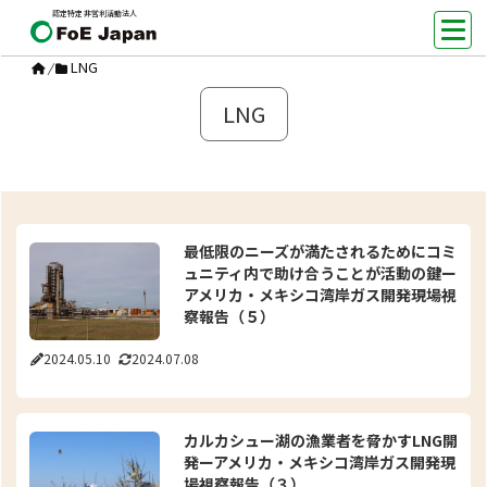
認定特定非営利活動法人
LNG
/
LNG
最低限のニーズが満たされるためにコミ
ュニティ内で助け合うことが活動の鍵ー
アメリカ・メキシコ湾岸ガス開発現場視
察報告（５）
2024.05.10
2024.07.08
カルカシュー湖の漁業者を脅かすLNG開
発ーアメリカ・メキシコ湾岸ガス開発現
場視察報告（３）