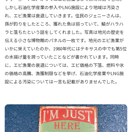
しかし石油化学産業の参入やLNG施設により地域は汚染さ
れ、エビ漁業は衰退していきます。住民のジェニーさんは、
孫が釣りをしたところ、獲れた魚は弱っていて、鱗がハラハ
ラと落ちたという話をしてくれました。写真は地元の歴史を
伝える小さな博物館のパネルの一枚です。地元のエビ漁業が
いかに栄えていたのか、1980年代にはテキサスの中でも第5位
の水揚げ量を誇っていたことなどが書かれています。同時
に、エビ漁業の衰退については、エビ価格の下落、燃料や氷
の価格の高騰、漁獲制限などを挙げ、石油化学産業やLNG施
設による汚染については一言も記載がありませんでした。