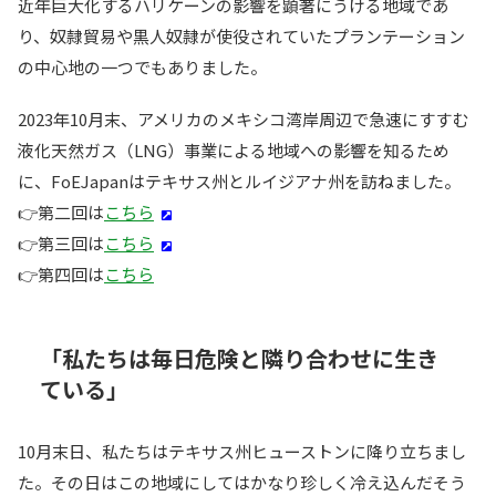
近年巨大化するハリケーンの影響を顕著にうける地域であ
り、奴隷貿易や黒人奴隷が使役されていたプランテーション
の中心地の一つでもありました。
2023年10月末、アメリカのメキシコ湾岸周辺で急速にすすむ
液化天然ガス（LNG）事業による地域への影響を知るため
に、FoEJapanはテキサス州とルイジアナ州を訪ねました。
👉第二回は
こちら
👉第三回は
こちら
👉第四回は
こちら
「私たちは毎日危険と隣り合わせに生き
ている」
10月末日、私たちはテキサス州ヒューストンに降り立ちまし
た。その日はこの地域にしてはかなり珍しく冷え込んだそう