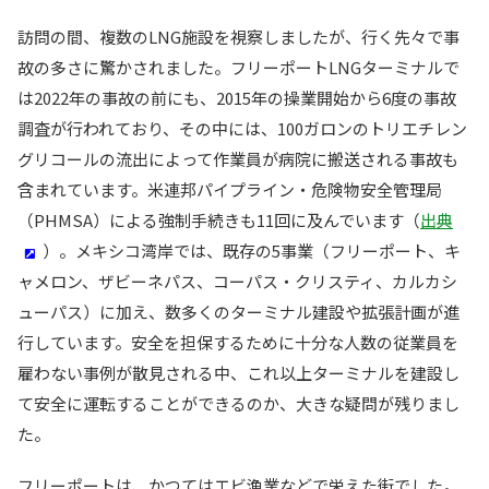
訪問の間、複数のLNG施設を視察しましたが、行く先々で事
故の多さに驚かされました。フリーポートLNGターミナルで
は2022年の事故の前にも、2015年の操業開始から6度の事故
調査が行われており、その中には、100ガロンのトリエチレン
グリコールの流出によって作業員が病院に搬送される事故も
含まれています。米連邦パイプライン・危険物安全管理局
（PHMSA）による強制手続きも11回に及んでいます（
出典
）。メキシコ湾岸では、既存の5事業（フリーポート、キ
ャメロン、ザビーネパス、コーパス・クリスティ、カルカシ
ューパス）に加え、数多くのターミナル建設や拡張計画が進
行しています。安全を担保するために十分な人数の従業員を
雇わない事例が散見される中、これ以上ターミナルを建設し
て安全に運転することができるのか、大きな疑問が残りまし
た。
フリーポートは、かつてはエビ漁業などで栄えた街でした。