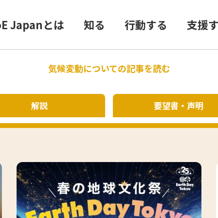
oE Japanとは
知る
行動する
支援
気候変動についての記事を読む
解説
要望書
声明