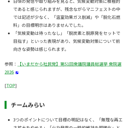
日頃の発信や取り組みを見ると、気候変動対策に積極的
であると感じられますが、残念ながらマニフェストの中
では記述が少なく、「温室効果ガス削減」や「脱化石燃
料」の目標明示はありませんでした。
「気候変動は待ったなし」「脱炭素と脱原発をセットで
目指す」といった表現があり、気候変動対策について前
向きな姿勢は感じられます。
参照：
【いまだから社民党】第51回衆議院議員総選挙 衆院選
2026
[
TOP
]
チームみらい
3つのポイントについて目標の明記はなく、「無理な再エ
ネ拡大をやめる」「火力発電の一時的維持を明確化」と