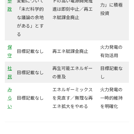
参
変動について
トの高い電源開発推
力」に積極
政
「未だ科学的
進は即刻中止／再エ
投資
な議論の余地
ネ賦課金廃止
がある」とす
る
保
火力発電の
目標記載なし
再エネ賦課金廃止
守
有効活用
社
再生可能エネルギー
目標記載な
目標記載なし
民
の普及
し
み
エネルギーミックス
火力発電の
ら
目標記載なし
を見直す／無理な再
一時的維持
い
エネ拡大をやめる
を明確化