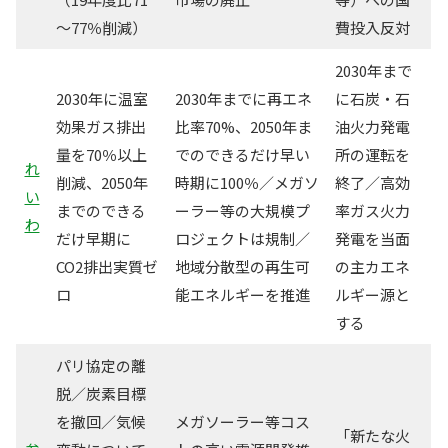
～77％削減）
費投入反対
2030年まで
2030年に温室
2030年までに再エネ
に石炭・石
効果ガス排出
比率70%、2050年ま
油火力発電
量を70％以上
でのできるだけ早い
所の運転を
れ
削減、2050年
時期に100％／メガソ
終了／高効
い
までのできる
ーラー等の大規模プ
率ガス火力
わ
だけ早期に
ロジェクトは規制／
発電を当面
CO2排出実質ゼ
地域分散型の再生可
の主カエネ
ロ
能エネルギーを推進
ルギー源と
する
パリ協定の離
脱／炭素目標
を撤回／気候
メガソーラー等コス
「新たな火