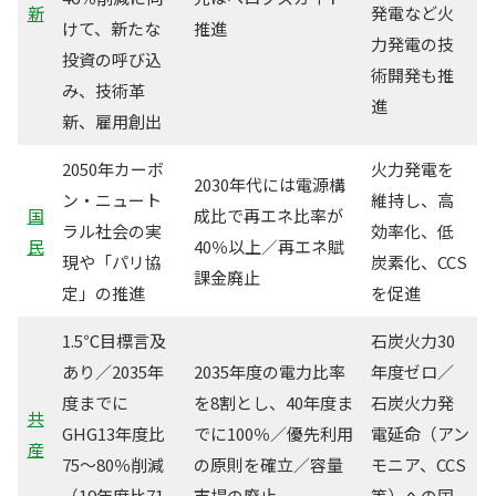
新
発電など火
けて、新たな
推進
力発電の技
投資の呼び込
術開発も推
み、技術革
進
新、雇用創出
2050年カーボ
火力発電を
2030年代には電源構
ン・ニュート
維持し、高
国
成比で再エネ比率が
ラル社会の実
効率化、低
民
40％以上／再エネ賦
現や「パリ協
炭素化、CCS
課金廃止
定」の推進
を促進
1.5℃目標言及
石炭火力30
あり／2035年
2035年度の電力比率
年度ゼロ／
度までに
を8割とし、40年度ま
石炭火力発
共
GHG13年度比
でに100％／優先利用
電延命（アン
産
75～80％削減
の原則を確立／容量
モニア、CCS
（19年度比71
市場の廃止
等）への国