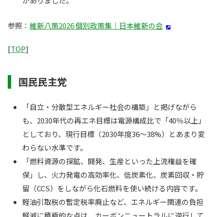
がありました。
参照：
維新八策2026 個別政策集｜日本維新の会
[
TOP
]
国民民主党
「自立・分散型エネルギー社会の構築」と掲げながら
も、2030年代の再エネ目標は電源構成比で「40％以上」
としており、現行目標（2030年度36〜38%）とあまり変
わらない水準です。
「燃料資源の探鉱、開発、生産といった上流権益を確
保」し、火力発電の高効率化、低炭素化、炭素回収・貯
留（CCS）をしながら化石燃料を使い続ける内容です。
軽油引取税の暫定税率廃止など、エネルギー関連の負担
軽減に積極的な点は、カーボンニュートラルに逆行して