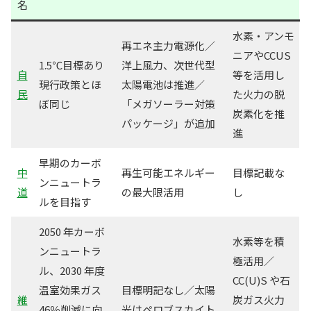
名
水素・アンモ
再エネ主力電源化／
ニアやCCUS
1.5℃目標あり
洋上風力、次世代型
自
等を活用し
現行政策とほ
太陽電池は推進／
民
た火力の脱
ぼ同じ
「メガソーラー対策
炭素化を推
パッケージ」が追加
進
早期のカーボ
中
再生可能エネルギー
目標記載な
ンニュートラ
道
の最大限活用
し
ルを目指す
2050 年カーボ
水素等を積
ンニュートラ
極活用／
ル、2030 年度
CC(U)S や石
温室効果ガス
目標明記なし／太陽
維
炭ガス火力
46％削減に向
光はペロブスカイト