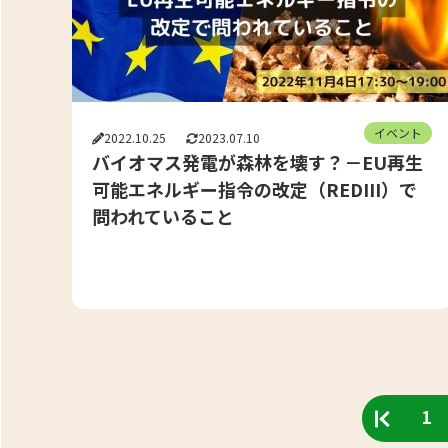
イベント
2022.10.25
2023.07.10
バイオマス発電が森林を壊す？－EU再生
可能エネルギー指令の改定（REDIII）で
問われていること
1