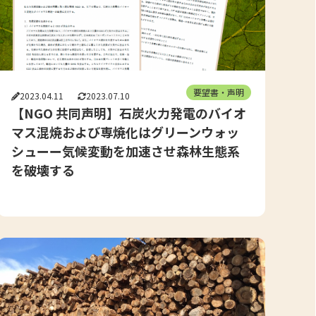
要望書・声明
2023.04.11
2023.07.10
【NGO 共同声明】石炭火力発電のバイオ
マス混焼および専焼化はグリーンウォッ
シューー気候変動を加速させ森林生態系
を破壊する