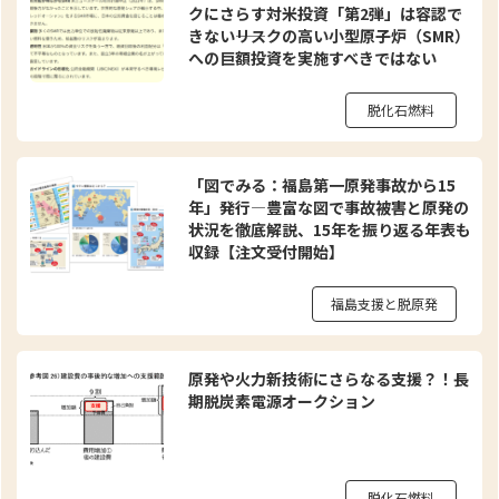
クにさらす対米投資「第2弾」は容認で
きない――リスクの高い小型原子炉（SMR）
への巨額投資を実施すべきではない
脱化石燃料
「図でみる：福島第一原発事故から15
年」発行―豊富な図で事故被害と原発の
状況を徹底解説、15年を振り返る年表も
収録【注文受付開始】
福島支援と脱原発
原発や火力新技術にさらなる支援？！長
期脱炭素電源オークション
脱化石燃料