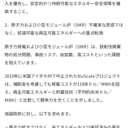
入を優先し、安定的かつ持続可能なエネルギー安全保障を構
築すること。
2．原子力および小型モジュール炉（SMR）不確実な思惑では
なく、拡張可能な再生可能エネルギーへの重点転換
原子力発電および小型モジュール炉（SMR）は、放射性廃棄
物の処分問題、事故リスク、核拡散、高コストといった課題
を抱えています。
2023年に米国アイダホ州で中止されたNuScaleプロジェクト
は、補助金を考慮しても発電コストが119米ドル／MWhを超
え、再生可能エネルギーと貯蔵技術（平均約45米ドル／
MWh）と比較して競争力を欠くことを示しました。
両国政府に対し、以下を求めます。
・原子力拡大ではなく、省エネルギーおよび実証済みの再生