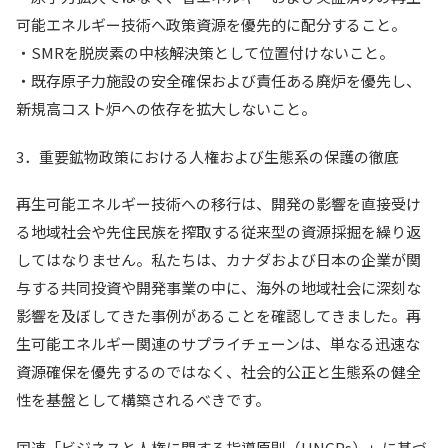
可能エネルギー技術へ政策資源を優先的に配分すること。
・SMRを脱炭素の中核解決策として位置付けないこと。
・既存原子力施設の安全確保および責任ある廃炉を優先し、
新規高コスト炉への依存を拡大しないこと。
3．重要鉱物政策における人権および生態系の保護の徹底
再生可能エネルギー技術への移行は、開発の影響を直接受け
る地域社会や先住民族を搾取する従来型の資源採掘を繰り返
してはなりません。私たちは、カナダおよび日本の企業が関
与する共同投資や開発事業の中に、海外の地域社会に深刻な
影響を及ぼしてきた事例があることを確認してきました。再
生可能エネルギー関連のサプライチェーンは、単なる迅速な
資源確保を優先するのではなく、社会的公正と生態系の健全
性を基盤として構築されるべきです。
国連「ビジネスと人権に関する指導原則（UNGPs）」に基づ