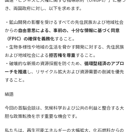
き、両国政府に対し、以下を求めます。
・鉱山開発の影響を受けるすべての先住民族および地域社会
からの
自由意思による、事前の、十分な情報に基づく同意
（FPIC）の確保を義務化
すること。
・生物多様性や地域の生活を脅かす開発に対する、先住民族
および地域社会による
拒否権を尊重
すること。
・破壊的な新規の資源採掘を防ぐため、
循環型経済のアプロ
ーチを推進
し、リサイクル拡大および資源需要の削減を優先
すること。
結語
今回の首脳会談は、気候科学および公共の利益と整合する大
胆な政策転換を示す重要な機会です。
私たちは、再生可能エネルギーの大幅拡大、化石燃料からの