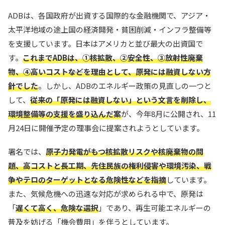
ADBは、各国政府が出資する国際的な金融機関で、アジア・
太平洋地域の途上国の経済開発・貧困削減・インフラ整備等
を支援しています。日本はアメリカと並び最大の出資国で
す。
これまでADBは、①核拡散、②安全性、③放射性廃棄
物、④高いコスト――などを理由として、原発には融資しない方
針でした
。しかし、ADBのエネルギー政策の見直しの一つと
して、
従来の「原発には融資しない」という文言を削除し、
環境整備等の支援を盛り込んだ案
が、今年8月に公開され、11
月24日に開催予定の理事会に提案されようとしています。
署名では、
原子力発電がもつ核拡散リスクや核廃棄物の問
題、高コストと長工期、先住民族の権利侵害や環境汚染、戦
争やテロのターゲットとなる危険性などを指摘
しています。
また、気候危機への迅速な対応が求められる中で、原発は
「
遅くて高く、危険な選択
」であり、再生可能エネルギーの
普及を妨げる「機会費用」を伴うとしています。