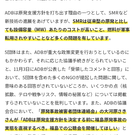
ADBは原発支援方針を打ち出す理由の一つとして、SMRなど
新技術の進展をあげていますが、
SMRは従来型の原発と比し
ても設備容量（MW）あたりのコストが高いこと、燃料が軍事
転用されやすいことなど多くの問題を有しています
。
5団体はまた、ADBが重大な政策変更を行おうとしているのに
もかかわらず、それに応じた協議手続きがとられていないこ
と、11月3日にADBが公表した「受領したコメントと回答」に
おいて、5団体を含めた多くのNGOが提起した問題に関して、
意味のある回答がされていないどころか、いくつかの点（核
拡散、テロや戦争リスク、情報の秘匿など）については掲載
すらされていないことを批判しています。また、ADBの協議
会合において、「
原発事故被害者団体連絡会」の大河原さき
さんが「ADBは原発支援方針を決定する前に福島原発事故の
実態を直視するべき。福島での公聴会を開催してほしい
」と