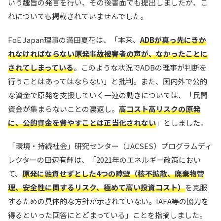
いう趣旨の発言を行い、その後書面でも提出しましたが、こ
れについても掲載されていませんでした。
FoE Japan理事の満田夏花は、「本来、
ADBが真っ先にきか
れなければならない原発事故被害者の声が、なかったことに
されてしまっている
。このような状況でADBの理事が判断を
行うことはあってはならない」と批判。また、国内外で公的
な資金で原発を支援していく一連の動きについては、「民間
資金が集まらないことの裏返し。
高コスト高リスクの原発
に、公的資金を費やすことは正当化されない
」としました。
「環境・持続社会」研究センター（JACSES）プログラムディ
レクターの田辺有輝は、「2021年のエネルギー政策におい
て、
原発に融資せずとした4つの障壁（核不拡散、廃棄物管
理、安全性に関するリスク、極めて高い投資コスト）
を克服
するための具体的な方針が示されていない。IAEA等の協力を
得るといった回答にとどまっている」ことを指摘しました。