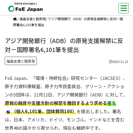
認定特定非営利活動法人
/
福島支援と脱原発
/
アジア開発銀行（ADB）の原発支援解禁に反対－国
際署名6,101筆を提出
アジア開発銀行（ADB）の原発支援解禁に反
対－国際署名6,101筆を提出
福島支援と脱原発
2025.11.13
FoE Japan、「環境・持続社会」研究センター（JACSES）、
原子力資料情報室、原子力市民委員会、グリーン・アクショ
ンの5団体は、11月12日、アジア開発銀行（ADB）に対して、
原発の融資や支援方針の解禁を撤回するよう求める
署名
（個人6,101筆、団体賛同100）
を提出しました。署名
は、日本、アメリカ、ドイツ、モンゴル、インドなどを含む
世界48の国々から寄せられ、現在も継続中です。