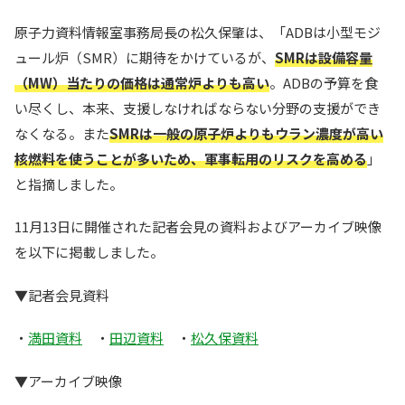
原子力資料情報室事務局長の松久保肇は、「ADBは小型モジ
ュール炉（SMR）に期待をかけているが、
SMRは設備容量
（MW）当たりの価格は通常炉よりも高い
。ADBの予算を食
い尽くし、本来、支援しなければならない分野の支援ができ
なくなる。また
SMRは一般の原子炉よりもウラン濃度が高い
核燃料を使うことが多いため、軍事転用のリスクを高める
」
と指摘しました。
11月13日に開催された記者会見の資料およびアーカイブ映像
を以下に掲載しました。
▼記者会見資料
・
満田資料
・
田辺資料
・
松久保資料
▼アーカイブ映像