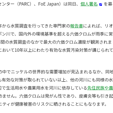
ター（PARC）、FoE Japan）は同日、
個人署名
を募
009年から水質調査を行ってきた専門家の
報告書
によれば、リオ
ン川で、国内外の環境基準を超える六価クロムが雨季に常時
5年間の水質調査のなかで最大の六価クロム濃度が観測され
において10年以上にわたり有効な水質汚染対策が講じられ
の中でニッケルの世界的な需要増加が見込まれるなか、同
も有効な対策が取られていない以上、他の河川にも同様の
辺で生活用水や農業用水を河川に依存している
先住民族や農
めません。六価クロムは発がん性であり、皮膚炎等も引き
ニティが健康被害のリスクに晒されることにもなります。