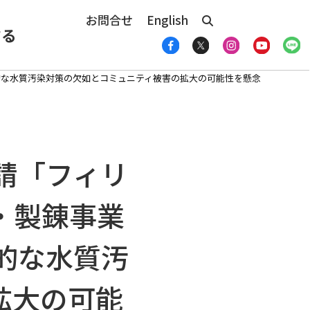
お問合せ
English
する
的な水質汚染対策の欠如とコミュニティ被害の拡大の可能性を懸念
請「フィリ
・製錬事業
的な水質汚
拡大の可能