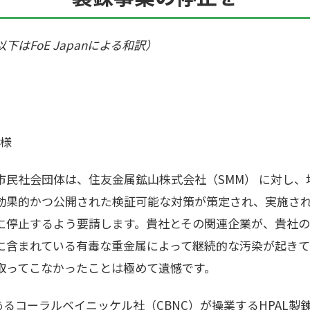
以下は
FoE Japan
による和訳）
 様
民社会団体は、住友金属鉱山株式会社（SMM） に対し、
効果的かつ公開された検証可能な対策が策定され、実施さ
に停止するよう要請します。貴社とその関連企業が、貴社
に含まれている有毒な重金属によって継続的な汚染が起きて
取ってこなかったことは極めて遺憾です。
あるコーラルベイニッケル社（CBNC）が操業するHPAL