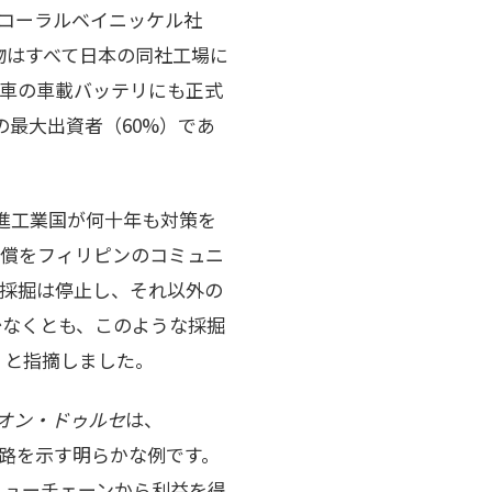
るコーラルベイニッケル社
物はすべて日本の同社工場に
車の車載バッテリにも正式
の最大出資者（60%）であ
進工業国が何十年も対策を
代償をフィリピンのコミュニ
採掘は停止し、それ以外の
少なくとも、このような採掘
」と指摘しました。
オン・ドゥルセ
は、
経路を示す明らかな例です。
リューチェーンから利益を得