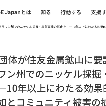
oE Japanとは
知る
行動する
支援
パラワン州でのニッケル採掘・製錬事業の停止を」―10年以上にわたる効果
民団体が住友金属鉱山に要
ワン州でのニッケル採掘
―10年以上にわたる効果
如とコミュニティ被害の