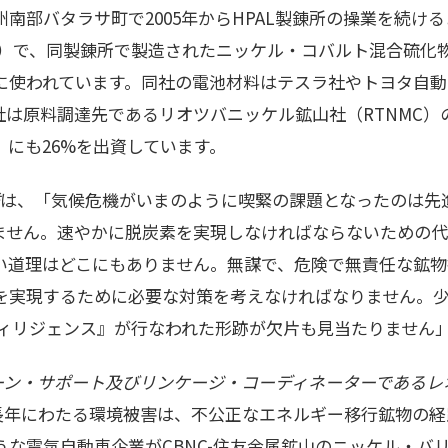
南部バタラサ町で2005年からHPAL製錬所の操業を続け
0%）で、同製錬所で製造されたニッケル・コバルト混合硫化
に使われています。同社の電池材料はテスラ社やトヨタ自動
は原料調達先であるリオツバニッケル鉱山社（RTNMC）
）にも26%を出資しています。
は、「気候危機がいまのように喫緊の課題となったのは先
ません。速やかに脱炭素を実現しなければならないための
い道理はどこにもありません。無謀で、危険で無責任な鉱物
を実現するために必要な対策を考えなければなりません。
ディリジェンス』が行なわれた形跡が欠片も見当たりません
ペーン・サポート及びリンケージ・コーディネーターであるレ
の長年にわたる環境被害は、不公正なエネルギー移行鉱物の
うな電気自動車企業がCBNC-住友金属鉱山のニッケル・バ