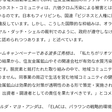
のホスト・コミュニティは、六価クロム汚染による被害と
いるのです。日本もフィリピンも、国連『ビジネスと人権に
反しています。しかし、こうした国際的な枠組みは、オランダに
等の対ロイヤル・ダッチ・シェルの裁判でのように、政府が遵守し
に認められつつあります。」と述べています。
権チームキャンペーナーである波多江秀枝
は、「私たちがリオツ
査の結果から、住友金属鉱山やその関連会社が有効な水質汚
です。脱炭素と銘打たれた取り組みの中で、地域コミュニテ
りません。同事業の周辺で生活を営む地域コミュニティの健
金属鉱山は効果的な対策が透明性のある形で策定・実施さ
、出資者・調達者としての責任を果たすべきです。」とコメ
ゼルダ・マヨ・アンダ
は、「ELACは、パラワンの戦略的環