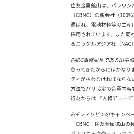
住友金属鉱山は、パラワン州
（CBNC）の親会社（10
運ばれ、電池材料等の生産
採用されています。また同社
るニッケルアジア社（NAC
PARC事務局長である田中滋
怠ってきたからにほかなり
ティが払わなければならな
方法でパリ協定の合意内容
行為からは 『人権デュー
FoEフィリピンのキャン
「CBNC‐住友金属鉱山
パナソニックやテスラのよ