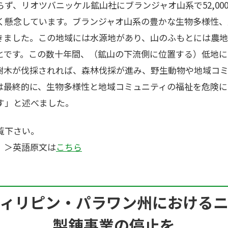
ず、リオツバニッケル鉱山社にブランジャオ山系で52,00
く懸念しています。ブランジャオ山系の豊かな生物多様性、
きました。この地域には水源地があり、山のふもとには農地
とです。この数十年間、（鉱山の下流側に位置する）低地に
樹木が伐採されれば、森林伐採が進み、野生動物や地域コ
は最終的に、生物多様性と地域コミュニティの福祉を危険に
す」と述べました。
覧下さい。
 ＞英語原文は
こちら
ィリピン・パラワン州における
製錬事業の停止を