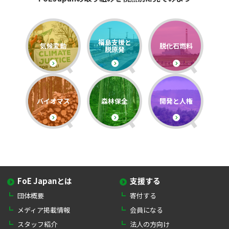
福島支援と
気候変動
脱化石燃料
脱原発
バイオマス
森林保全
開発と人権
FoE Japanとは
支援する
団体概要
寄付する
メディア掲載情報
会員になる
スタッフ紹介
法人の方向け