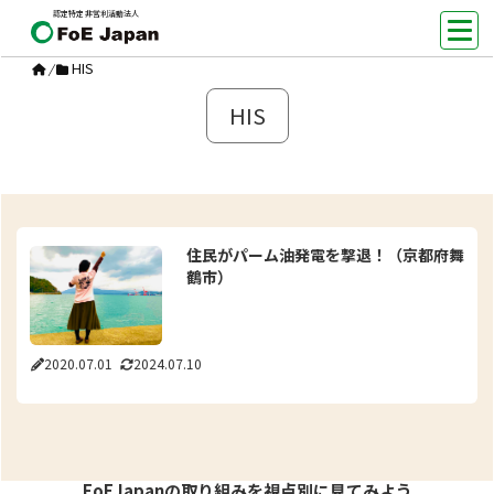
認定特定非営利活動法人
HIS
/
HIS
住民がパーム油発電を撃退！（京都府舞
鶴市）
2020.07.01
2024.07.10
FoEJapanの取り組みを視点別に見てみよう