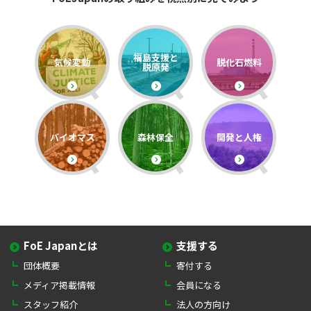
福島支援と
気候変動
脱化石燃料
脱原発
バイオマス
森林保全
開発と人権
FoE Japanとは
支援する
団体概要
寄付する
メディア掲載情報
会員になる
スタッフ紹介
法人の方向け