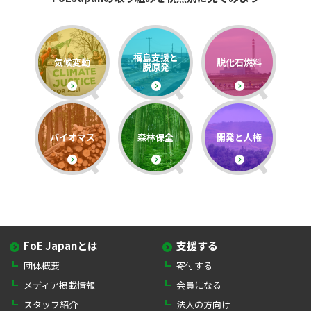
福島支援と
気候変動
脱化石燃料
脱原発
バイオマス
森林保全
開発と人権
FoE Japanとは
支援する
団体概要
寄付する
メディア掲載情報
会員になる
スタッフ紹介
法人の方向け