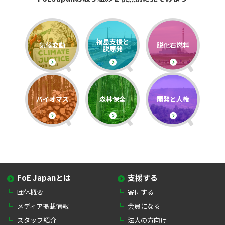
福島支援と
気候変動
脱化石燃料
脱原発
バイオマス
森林保全
開発と人権
FoE Japanとは
支援する
団体概要
寄付する
メディア掲載情報
会員になる
スタッフ紹介
法人の方向け