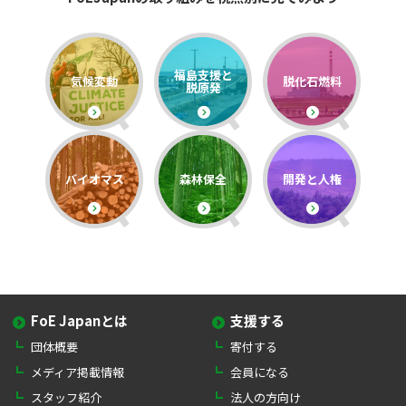
福島支援と
気候変動
脱化石燃料
脱原発
バイオマス
森林保全
開発と人権
FoE Japanとは
支援する
団体概要
寄付する
メディア掲載情報
会員になる
スタッフ紹介
法人の方向け