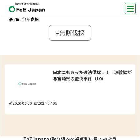
認定特定非営利活動法人
#無断伐採
/
#無断伐採
日本にもあった違法伐採！！ 波紋拡が
る宮崎県の盗伐事件（10）
2020.09.30
2024.07.05
FoEJapanの取り組みを視点別に見てみよう