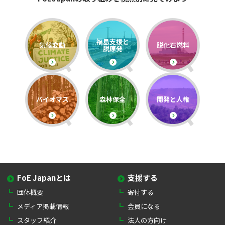
福島支援と
気候変動
脱化石燃料
脱原発
バイオマス
森林保全
開発と人権
FoE Japanとは
支援する
団体概要
寄付する
メディア掲載情報
会員になる
スタッフ紹介
法人の方向け