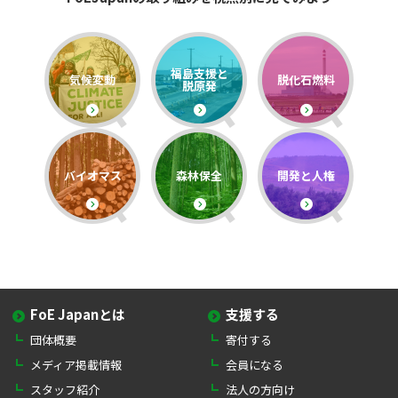
福島支援と
気候変動
脱化石燃料
脱原発
バイオマス
森林保全
開発と人権
FoE Japanとは
支援する
団体概要
寄付する
メディア掲載情報
会員になる
スタッフ紹介
法人の方向け