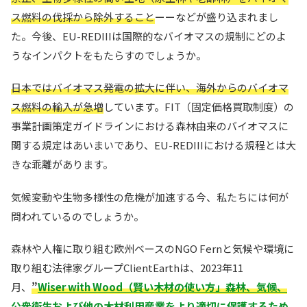
ス燃料の伐採から除外すること
ーーなどが盛り込まれまし
た。今後、EU-REDIIIは国際的なバイオマスの規制にどのよ
うなインパクトをもたらすのでしょうか。
日本ではバイオマス発電の拡大に伴い、海外からのバイオマ
ス燃料の輸入が急増
しています。FIT（固定価格買取制度）の
事業計画策定ガイドラインにおける森林由来のバイオマスに
関する規定はあいまいであり、EU-REDIIIにおける規程とは大
きな乖離があります。
気候変動や生物多様性の危機が加速する今、私たちには何が
問われているのでしょうか。
森林や人権に取り組む欧州ベースのNGO Fernと気候や環境に
取り組む法律家グループClientEarthは、2023年11
月、
”
Wiser with Wood（賢い木材の使い方」森林、気候、
公衆衛生および他の木材利用産業をより適切に保護するため