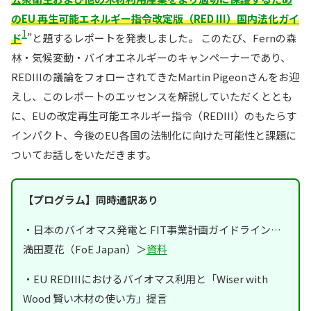
のEU 再生可能エネルギー指令改定版（RED III）国内法化ガイ
1
ド
”と題するレポートを発表しました。 このたび、Fernの森
林・気候変動・バイオエネルギーのキャンペーナーであり、
REDIIIの議論をフォローされてきたMartin Pigeonさんをお迎
えし、このレポートのエッセンスを解説していただくととも
に、EUの改定再生可能エネルギー指令（REDIII）のもたらす
インパクト、今後のEU各国の法制化に向けた可能性と課題に
ついてお話しをいただきます。
【プログラム】同時通訳あり
・日本のバイオマス発電と FIT事業計画ガイドライン…
満田夏花（FoE Japan）＞
資料
・EU REDIIIにおけるバイオマス利用と「Wiser with
Wood 賢い木材の使い方」提言