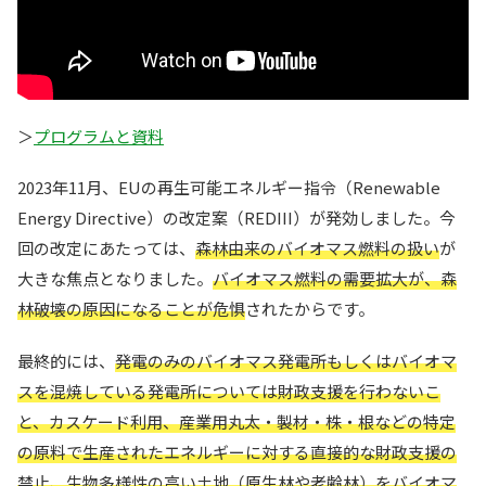
＞
プログラムと資料
2023年11月、EUの再生可能エネルギー指令（Renewable
Energy Directive）の改定案（REDIII）が発効しました。今
回の改定にあたっては、
森林由来のバイオマス燃料の扱い
が
大きな焦点となりました。
バイオマス燃料の需要拡大が、森
林破壊の原因になることが危惧
されたからです。
最終的には、
発電のみのバイオマス発電所もしくはバイオマ
スを混焼している発電所については財政支援を行わないこ
と、カスケード利用、産業用丸太・製材・株・根などの特定
の原料で生産されたエネルギーに対する直接的な財政支援の
禁止、生物多様性の高い土地（原生林や老齢林）をバイオマ