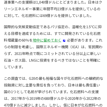
連事業への支援額は1,040億ドルにとどまりました。日本はク
リーンエネルギー事業に年間平均23億ドルを提供しているの
に対して、化石燃料には69億ドルを提供していました。
国際的な気候変動協定であるパリ協定の、温暖化を1.5℃に抑
える目標を達成するためには、すでに開発されている化石燃
料埋蔵量の60％を
地中に留めておく
必要があります。これ
らの制限を考慮し、国際エネルギー機関（IEA）は、官民関わ
らず、2021年時点で既にコミットされている分以上に新しい
石油・ガス田、LNGに投資をするべきではないことを明確に
しています。
この調査では、G20の最も裕福な国々が化石燃料への継続的な
投融資に対し主要な責任を負っており、日本は最も責任重い
国の1つとして名前が挙げられています。化石燃料への支援
は、2017年から2019年の680億ドルから2020年から2022年の
470億ドルに減少しました。しかし、仮に日本が化石燃料への