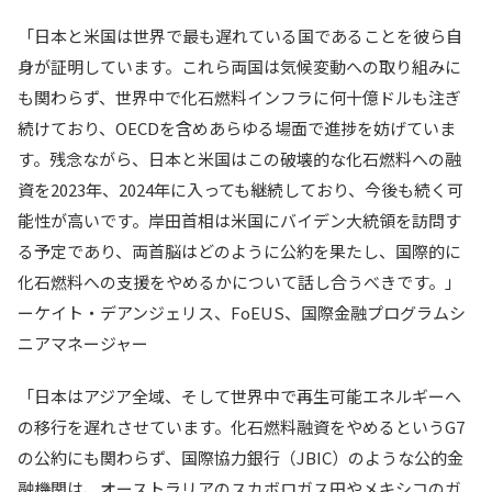
「日本と米国は世界で最も遅れている国であることを彼ら自
身が証明しています。これら両国は気候変動への取り組みに
も関わらず、世界中で化石燃料インフラに何十億ドルも注ぎ
続けており、OECDを含めあらゆる場面で進捗を妨げていま
す。残念ながら、日本と米国はこの破壊的な化石燃料への融
資を2023年、2024年に入っても継続しており、今後も続く可
能性が高いです。岸田首相は米国にバイデン大統領を訪問す
る予定であり、両首脳はどのように公約を果たし、国際的に
化石燃料への支援をやめるかについて話し合うべきです。」
ーケイト・デアンジェリス、FoEUS、国際金融プログラムシ
ニアマネージャー
「日本はアジア全域、そして世界中で再生可能エネルギーへ
の移行を遅れさせています。化石燃料融資をやめるというG7
の公約にも関わらず、国際協力銀行（JBIC）のような公的金
融機関は、オーストラリアのスカボロガス田やメキシコのガ