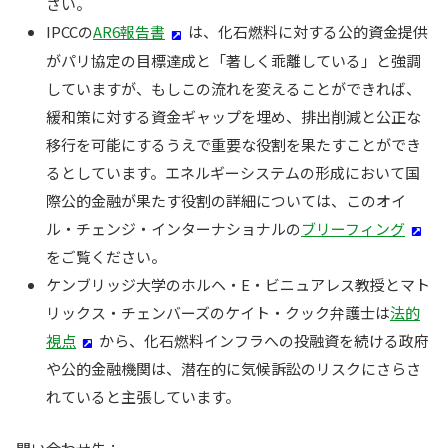
さい。
IPCCの
AR6報告書
は、化石燃料に対する公的資金提供
がパリ協定の目標達成と「著しく乖離している」と強調
していますが、もしこの流れを変えることができれば、
緩和策に対する資金ギャップを埋め、排出削減と公正な
移行を可能にするうえで重要な役割を果たすことができ
るとしています。エネルギーシステムの形成において国
際公的金融が果たす役割の詳細については、このオイ
ル・チェンジ・インターナショナルの
ブリーフィング
をご覧ください。
ケンブリッジ大学のホルヘ・E・ビニュアレス教授とマト
リックス・チェンバーズのケイト・クック弁護士は
法的
視点
から、化石燃料インフラへの投融資を続ける政府
や公的金融機関は、潜在的に気候訴訟のリスクにさらさ
れていると主張しています。