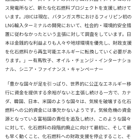
ス発電所など、新たな化石燃料プロジェクトを支援し続けて
います。JBICは現在、バタンガス市におけるフィリピン初の
LNG輸入ターミナルの開発において、社会的・環境的安全措
置に従わなかったという主張に対して調査をしています。日
本は金銭的な利益よりも人々や地球環境を優先し、財政支援
を化石燃料から再生可能エネルギーに転換していく必要があ
ります。」ー有馬牧子、オイル・チェンジ・インターナショ
ナル、シニア・ファイナンス・キャンペーナー
「豊かな国々が足を引っぱり、世界的に公正なエネルギー移
行に資金を提供する余裕がないと主張し続ける一方で、カナ
ダ、韓国、日本、米国のような国々は、気候を破壊する化石
燃料への公的資金には事欠かないようです。気候危機の資金
源となっている富裕国の責任を追及し続け、このような国々
に対して、化石燃料の段階的廃止に向けて最初に、そして最
も早く動くこと、化石燃料への財政支援を停止すること、そ