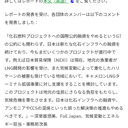
詳しくはレポートの
本文（英語）
をご覧ください。
レポートの発表を受け、各団体のメンバーは以下のコメント
を発表しました：
「化石燃料プロジェクトへの国際公的融資をやめるというG7
の公約にも関わらず、日本は新たな化石インフラへの融資を
続けており、今もまだいくつかのプロジェクトが進行中で
す。例えば日本貿易保険（NEXI）は現在、地元の漁業者が
LNG開発の影響を受け、また気候変動によって激化したハリ
ケーンの被害も受けている地域において、キャメロンLNGタ
ーミナル拡張事業に対し支援をすることを検討しています。
このプロジェクトは地元の住民にさらなる負担をもたらし、
気候危機を悪化させます。日本は化石インフラへの融資や、
アンモニアやCCSの混焼といった誤った解決策の推進もやめる
べきです。」ー深草亜悠美、FoE Japan、気候変動とエネル
ギー担当・事務局次長