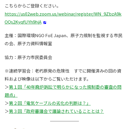
こちらからご登録ください。
https://us02web.zoom.us/webinar/register/WN_9ZbzA9k
OQs2KyqfUYh9hjA
主催：国際環境NGO FoE Japan、原子力規制を監視する市民
の会、原子力資料情報室
協力：原子力市民委員会
※連続学習会：老朽原発の危険性 すでに開催済みの回の資
料および映像は以下からご覧いただけます。
＞
第１回「40年廃炉訴訟で明らかになった規制委の審査の問
題点」
＞
第２回「電気ケーブルの劣化の判断は？」
＞
第３回「政府審議会で議論されていることとは？