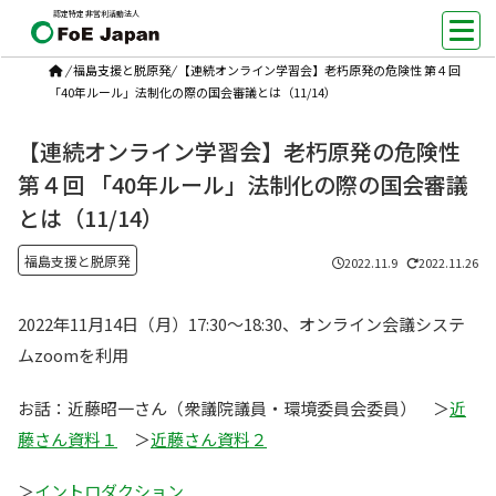
認定特定非営利活動法人
/
福島支援と脱原発
/
【連続オンライン学習会】老朽原発の危険性 第４回
「40年ルール」法制化の際の国会審議とは（11/14）
【連続オンライン学習会】老朽原発の危険性
第４回 「40年ルール」法制化の際の国会審議
とは（11/14）
福島支援と脱原発
2022.11.9
2022.11.26
2022年11月14日（月）17:30～18:30、オンライン会議システ
ムzoomを利用
お話：近藤昭一さん（衆議院議員・環境委員会委員） ＞
近
藤さん資料１
＞
近藤さん資料２
＞
イントロダクション