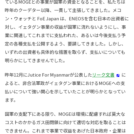
ているMOGEとの事業が国軍の資金となることを、私たちは
昨年のクーデター以降、一貫して主張してきました。メコ
ン・ウォッチと FoE Japan は、ENEOSを含む日本の出資者に
対し、イェタグン事業の収益が国軍に流れないようにし、事
業に関連してこれまでに支払われた、あるいは今後支払う予
定の各種支払を公開するよう、要請してきました。しかし、
いずれの出資者も具体的な措置を取らず、支払いについても
明らかにしてきませんでした。
昨年12月にJutice For Myanmarが公表した
リーク文書
に
よると、非合法軍政がイェタグン事業におけるMOGEへの支
払いについて強い関心を示していたことが明らかとなってい
ます。
国軍の支配下にある限り、MOGEは環境に配慮すれば莫大な
コストのかかるガス田閉鎖に向けて適切な対応を取ることは
できません。これまで事業で収益をあげた日本政府・企業は