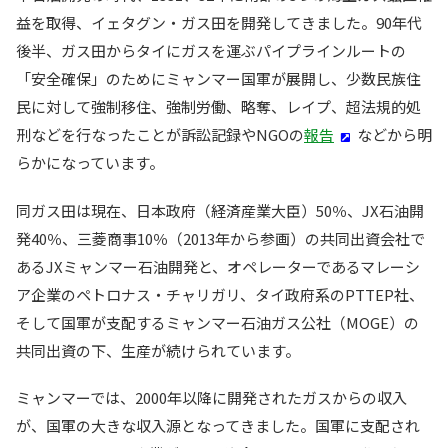
益を取得、イェタグン・ガス田を開発してきました。90年代
後半、ガス田からタイにガスを運ぶパイプラインルートの
「安全確保」のためにミャンマー国軍が展開し、少数民族住
民に対して強制移住、強制労働、略奪、レイプ、超法規的処
刑などを行なったことが訴訟記録やNGOの
報告
などから明
らかになっています。
同ガス田は現在、日本政府（経済産業大臣）50％、JX石油開
発40％、三菱商事10％（2013年から参画）の共同出資会社で
あるJXミャンマー石油開発と、オペレーターであるマレーシ
ア企業のペトロナス・チャリガリ、タイ政府系のPTTEP社、
そして国軍が支配するミャンマー石油ガス公社（MOGE）の
共同出資の下、生産が続けられています。
ミャンマーでは、2000年以降に開発されたガスからの収入
が、国軍の大きな収入源となってきました。国軍に支配され