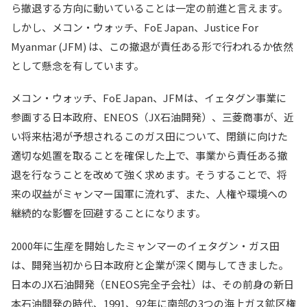
ら撤退する方向に動いていることは一定の前進と言えます。
しかし、メコン・ウォッチ、FoE Japan、Justice For
Myanmar (JFM) は、この撤退が責任ある形で行われるか依然
として懸念を有しています。
メコン・ウォッチ、FoE Japan、JFMは、イェタグン事業に
参画する日本政府、ENEOS（JX石油開発）、三菱商事が、近
い将来枯渇が予想されるこのガス田について、閉鎖に向けた
適切な処置を取ることを確保した上で、事業から責任ある撤
退を行なうことを改めて強く求めます。そうすることで、将
来の収益がミャンマー国軍に流れず、また、人権や環境への
継続的な影響を回避することになります。
2000年に生産を開始したミャンマーのイェタグン・ガス田
は、開発当初から日本政府と企業が深く関与してきました。
日本のJX石油開発（ENEOS完全子会社）は、その前身の新日
本石油開発の時代、1991、92年に南部の3つの海上ガス鉱区権