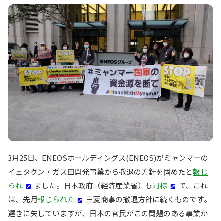
3月25日、ENEOSホールディングス(ENEOS)がミャンマーの
イェタグン・ガス田開発事業から撤退の方針を固めたと
報じ
られ
ました。日本政府（経済産業省）も
同様
で、これ
は、先月
報じられた
三菱商事の撤退方針に続くものです。
遅きに失していますが、日本の官民がこの問題のある事業か