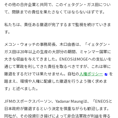
その他の合弁企業と共同で、このイェタグン・ガス田につい
て、閉鎖までの責任を果たさなくてはならないはずです。
私たちは、責任ある撤退が完了するまで監視を続けていきま
す。
メコン・ウォッチの事務局長、木口由香は、「イェタグン・
ガス田は20年以上の生産の大部分の期間、ミャンマー国軍に
大きな収益を与えてきました。ENEOSはMOGEへの支払いを
通じて軍政を利してきた責任を取るべきですが、これは単に
撤退をするだけでは果たせません。自社の
人権ポリシー
を
踏まえ、環境や人権に配慮した撤退を行うよう強く求めま
す」と述べました。
JFMのスポークスパーソン、Yadanar Maungは、「ENEOSと
日本政府が撤退するという決定を慎重ながらも歓迎します。
同社が、その投資引き揚げによって非合法軍政が利益を得る