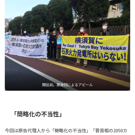
開廷前。原告団によるアピール
「簡略化の不当性」
今回は原告代理人から「簡略化の不当性」「菅首相の2050カ