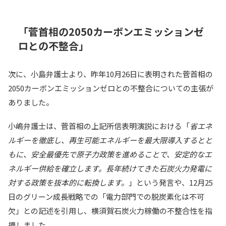
「菅首相の2050カーボンエミッションゼ
ロとの不整合」
次に、小島弁護士より、昨年10月26日に表明された菅首相の
2050カーボンエミッションゼロとの不整合についての主張が
ありました。
小嶋弁護士は、菅首相の上記所信表明演説における「
省エネ
ルギーを徹底し、再生可能エネルギーを最大限導入するとと
もに、安全最優先で原子力政策を進めることで、安定的なエ
ネルギー供給を確立します。長年続けてきた石炭火力発電に
対する政策を抜本的に転換します。
」という発言や、12月25
日のグリーン成長戦略での「電力部門での脱炭素化は不可
欠」との記述を引用し、横須賀石炭火力稼働の不整合性を指
摘しました。