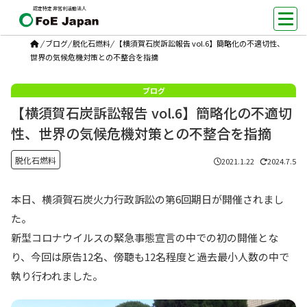
認定特定非営利活動法人
/
ブログ
/
脱化石燃料
/
【横須賀石炭訴訟報告 vol.6】簡略化の不適切性、
世界の気候危機対策との不整合を指摘
【横須賀石炭訴訟報告 vol.6】簡略化の不適切
性、世界の気候危機対策との不整合を指摘
脱化石燃料
2021.1.22
2024.7.5
本日、横須賀石炭火力行政訴訟の第6回期日が開催されまし
た。
新型コロナウイルスの緊急事態宣言の中での初の開催とな
り、今回は原告12名、傍聴も12名程度と過去最小人数の中で
執り行われました。