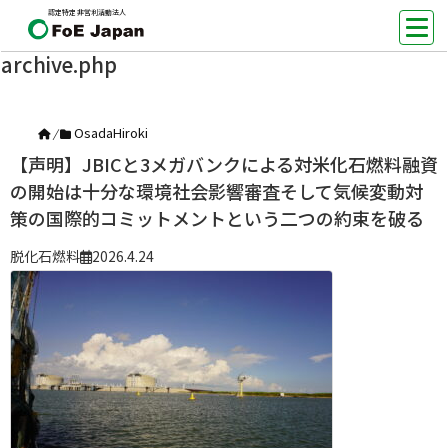
認定特定非営利活動法人
archive.php
OsadaHiroki
/
【声明】JBICと3メガバンクによる対米化石燃料融資
の開始は十分な環境社会影響審査そして気候変動対
策の国際的コミットメントという二つの約束を破る
脱化石燃料
2026.4.24