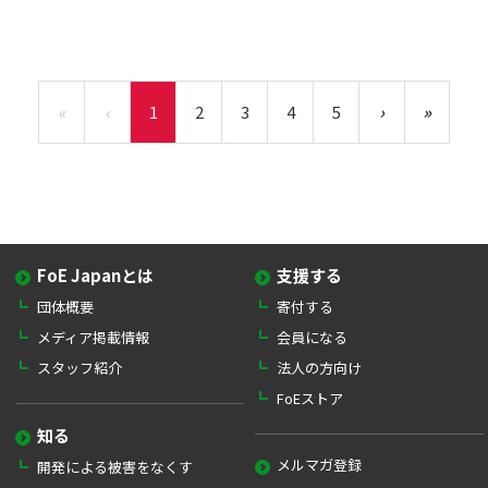
«
‹
1
2
3
4
5
›
»
FoE Japanとは
支援する
団体概要
寄付する
メディア掲載情報
会員になる
スタッフ紹介
法人の方向け
FoEストア
知る
メルマガ登録
開発による被害をなくす