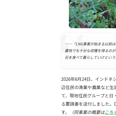
――「LNG事業が始まる以前
農地でも十分な収穫を得るのが
石を食べて暮らしていけという
2026年6月24日、イン
辺住民の漁業や農業など生
て、現地住民グループと日
る要請書を送付しました。D
す。
（同事業の概要は
こち