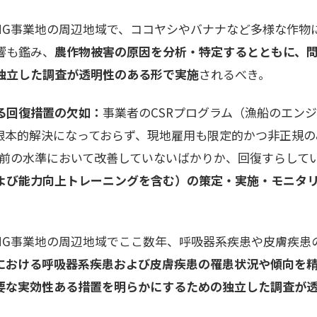
LNG事業地の周辺地域で、ココヤシやバナナなど多様な作物
響も鑑み、
農作物被害の原因を分析・特定するとともに、
独立した調査が透明性のある形で実施
されるべき。
る回復措置の欠如：
事業者のCSRプログラム（漁船のエン
根本的解決になっておらず、現地雇用も限定的かつ非正規の
G以前の水準において改善していないばかりか、回復すらして
よび能力向上トレーニングを含む）の策定・実施・モニタ
LNG事業地の周辺地域でここ数年、呼吸器系疾患や皮膚疾患
における呼吸器系疾患および皮膚疾患の罹患状況や傾向を
要な実効性ある措置を明らかにするための独立した調査が