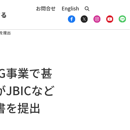
お問合せ
English
する
を提出
G事業で甚
JBICなど
書を提出