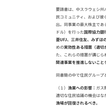
要請書は、中スラウェシ州
民コミュニティ、および彼ら
出。同事業の最大株主であ
ドル）を行った
国際協力銀行
菱UFJ、三井住友、みずほ
めの
実効性ある措置（適切
た、これらの措置が講じら
関連事業を推進しないこと
同書簡の中で住民グループ
（１）
漁業への影響：
ガス
適切な住民協議の機会はな
漁場が回復されるべき。