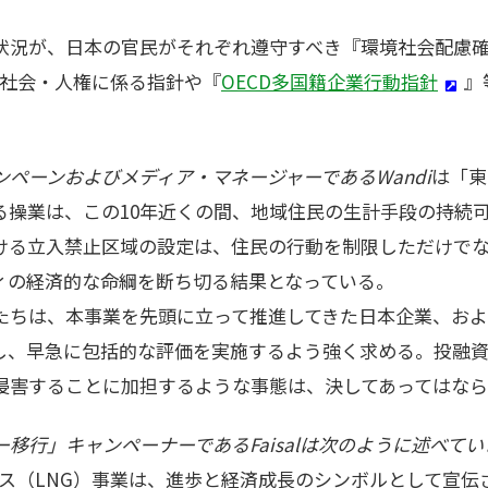
状況が、日本の官民がそれぞれ遵守すべき『環境社会配慮
社会・人権に係る指針や『
OECD多国籍企業行動指針
』
。
ャンペーンおよびメディア・マネージャーであるWandi
は「東
る操業は、この10年近くの間、地域住民の生計手段の持続
ける立入禁止区域の設定は、住民の行動を制限しただけで
ィの経済的な命綱を断ち切る結果となっている。
たちは、本事業を先頭に立って推進してきた日本企業、およ
し、早急に包括的な評価を実施するよう強く求める。投融
侵害することに加担するような事態は、決してあってはなら
ー移行」キャンペーナーであるFaisalは次のように述べてい
ガス（LNG）事業は、進歩と経済成長のシンボルとして宣