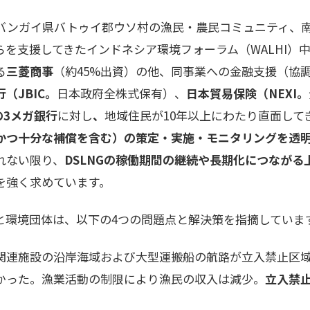
バンガイ県バトゥイ郡ウソ村の漁民・農民コミュニティ、
を支援してきたインドネシア環境フォーラム（WALHI）
る
三菱商事
（約45%出資）の他、同事業への金融支援（協調融
（JBIC。
日本政府全株式保有）、
日本貿易保険（NEXI。
の3メガ銀行
に対し
、
地域住民が10年以上にわたり直面して
かつ十分な補償を含む）の策定・実施・モニタリングを透
れない限り、
DSLNGの稼働期間の継続や長期化につなが
を強く求めています。
と環境団体は、以下の4つの問題点と解決策を指摘していま
関連施設の沿岸海域および大型運搬船の航路が立入禁止区
かった。漁業活動の制限により漁民の収入は減少。
立入禁