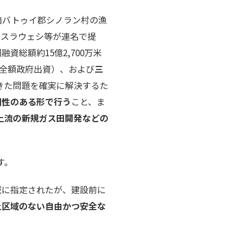
南バトゥイ郡シノラン村の漁
中スラウェシ等が連名で提
資総額約15億2,700万米
全額政府出資）、および
三
きた問題を確実に解決するた
明性のある形で行う
こと、ま
る上流の新規ガス田開発などの
す。
域に指定されたが、建設前に
止区域のない自由かつ安全な