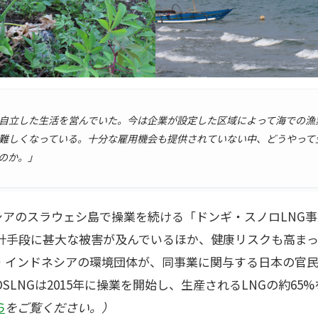
は自立した生活を営んでいた。今は企業が設定した区域によって海での漁
難しくなっている。十分な雇用機会も提供されていない中、どうやって
のか。」
ドネシアのスラウェシ島で操業を続ける「ドンギ・スノロLNG事
計手段に甚大な被害が及んでいるほか、健康リスクも高ま
・インドネシアの環境団体が、同事業に関与する日本の官
SLNGは2015年に操業を開始し、生産されるLNGの約65
ら
をご覧ください。）