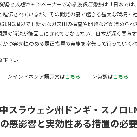
panの開発と人権キャンペーナーである波多江秀枝
は「日本では
と喧伝されているが、その開発の裏で起きる甚大な環境・
SLNG周辺でも新たなガス田の探査や開発などが進められ
問題の解決が後回しにされてはならない。日本が深く関与す
時かつ実効性のある是正措置の実施を率先して行っていくべ
覧下さい。
 ＞インドネシア語原文は
こちら
＞英訳は
こちら
中スラウェシ州ドンギ・スノロ
L
の悪影響と実効性ある措置の必