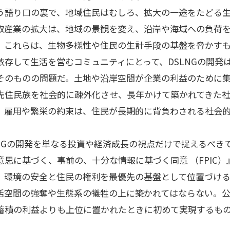
う語り口の裏で、地域住民はむしろ、拡大の一途をたどる
取産業の拡大は、地域の景観を変え、沿岸や海域への負荷
。これらは、生物多様性や住民の生計手段の基盤を脅かす
依存して生活を営むコミュニティにとって、DSLNGの開発
そのものの問題だ。土地や沿岸空間が企業の利益のために
先住民族を社会的に疎外化させ、長年かけて築かれてきた
。雇用や繁栄の約束は、住民が長期的に背負わされる社会
LNGの開発を単なる投資や経済成長の視点だけで捉えるべき
思に基づく、事前の、十分な情報に基づく同意 （FPIC
、環境の安全と住民の権利を最優先の基盤として位置づけ
活空間の強奪や生態系の犠牲の上に築かれてはならない。
蓄積の利益よりも上位に置かれたときに初めて実現するも