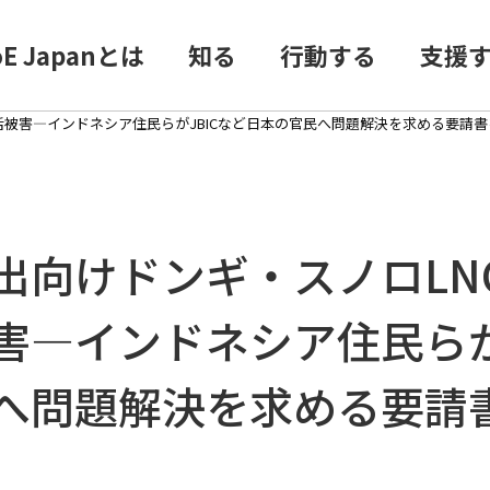
oE Japanとは
知る
行動する
支援
活被害―インドネシア住民らがJBICなど日本の官民へ問題解決を求める要請書
出向けドンギ・スノロLN
害―インドネシア住民らが
へ問題解決を求める要請