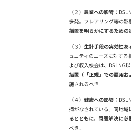
（２）
農業への影響：
DS
多発。フレアリング等の影
措置を明らかにするための
（３）
生計手段の実効性あ
ュニティのニーズに対する
よび収入機会は、DSLN
措置（「正規」での雇用お
施
されるべき。
（４）
健康への影響：
DS
摘がなされている。
同地域
るとともに、問題解決に必
べき。