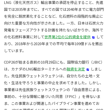
LNG（液化天然ガス）輸出事業の承認を停止すること、先進
国では2035年までに、すべての国では2040年までに電力部門
を完全に脱炭素化することなど、化石燃料の段階的な廃止に
向けた重要な方向性が示されました。一方、日本は石炭火力
発電をフェーズアウトする計画を持たないばかりか、海外で
の化石燃料事業に対して
世界第2位の公的資金を提供
して
おり、2018年から2020年までの平均で毎年109億ドルを拠出
しています。
COP26が始まる直前の10月29日にも、国際協力銀行（JBIC）
は、カナダのLNG輸出ターミナルへの
融資を決定
しまし
た。先住民族ウェットスウェテンは、自分たちの土地・文
化・生活を守ろうと事業の中止を求めてきました。しかし、
事業者は先住民族ウェットスウェテンの「自由意思による、
事前の、十分な情報に基づいた同意（FPIC）」を得ないま
ま、この事業および関連したパイプライン事業を進めてお