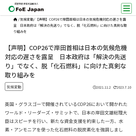
認定特定非営利活動法人
/
気候変動
/
【声明】COP26で岸田首相は日本の気候危機対応の遅さを露
呈 日本政府は「解決の先送り」でなく、脱「化石燃料」に向けた真剣な取
り組みを
【声明】COP26で岸田首相は日本の気候危機
対応の遅さを露呈 日本政府は「解決の先送
り」でなく、脱「化石燃料」に向けた真剣な
取り組みを
気候変動
2021.11.2
2023.7.10
英国・グラスゴーで開催されているCOP26において開かれた
ワールド・リーダーズ・サミットで、日本の岸田文雄総理大
臣はスピーチを行い、新たな資金支援を約束した一方、水
素・アンモニアを使った化石燃料の脱炭素化を強調しまし