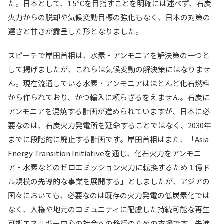
た。日本として、1.5℃を目指すことを明確には述べず、石炭
火力からの脱却や気候変動目標の強化もなく、日本の対策の
遅さと甘さが露呈した形となりました。
スピーチで岸田首相は、水素・アンモニアを解決策の一つと
して掲げましたが、これらは気候変動の解決策にはなりませ
ん。現在流通している水素・アンモニアはほとんど化石燃料
から作られており、かつ輸入に頼らざるをえません。石炭に
アンモニアを混焼する計画が進められていますが、日本に必
要なのは、石炭火力発電所を延命することではなく、2030年
までに段階的に廃止する計画です。岸田首相はまた、「Asia
Energy Transition Initiativeを通じ、化石火力をアンモニ
ア・水素などのゼロエミッション火力に転換するため１億ド
ル規模の先導的な事業を展開する」としましたが、アジアの
国々においても、必要なのは既存の火力発電の低炭素化では
なく、人権や地元のコミュニティに配慮した持続可能な再生
可能エネルギー中心の社会への移行のための支援です。先進