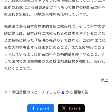
り、JBICの環境ガイドラインにも明確に反しています。COP
直前のJBICによる融資決定は全くもって世界の脱化石燃料へ
の流れを無視し、現地の人権をも無視しています。
先進国である日本の歴史的責任に鑑みれば、そして科学の要
請に従えば、日本政府に求められるのは水素やアンモニアな
どの技術に頼った「解決の先送り」ではなく、2030年までに
石炭火力を廃止する計画を定めること、またG20やG7でコミ
ットしているように化石燃料への補助金を終了すること、そ
して国内での温室効果ガスの排出削減目標を強化し、実行し
ていくことです。
以上
※：岸田首相のスピーチは
こちら
から視聴可能
シェアする
ポストする