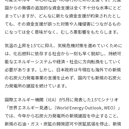
国からの無償の追加的な資金支援は全く不十分な水準にとど
まっていますが、どんなに新たな資金支援が約束されたとし
ても、その資金支援が誤った対策や人権侵害につながるもの
になっては全く意味がなく、むしろ悪影響をもたらします。
気温の上昇を1.5℃に抑え、気候危機対策を進めていくために
は、化石燃料に依存する社会から一刻も早く脱却し、持続可
能なエネルギーシステムや経済・社会に方向転換をしていく
必要があります。しかし、日本政府は今現在も海外での新規
の石炭火力発電事業の支援を止めず、国内でも新規の石炭火
力発電所の建設を続けています。
国際エネルギー機関（IEA）が5月に発表した1.5℃シナリオ
「世界エネルギー見通し（World Energy Outlook, WEO）」
では、今年から石炭火力発電所の新規建設を中止すること、
新規の石油・ガス・炭鉱の開発認可や炭鉱拡張を停止、新規