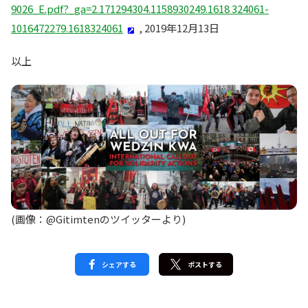
9026_E.pdf?_ga=2.171294304.1158930249.1618 324061-
1016472279.1618324061
, 2019年12⽉13⽇
以上
(画像：@Gitimtenのツイッターより)
シェアする
ポストする