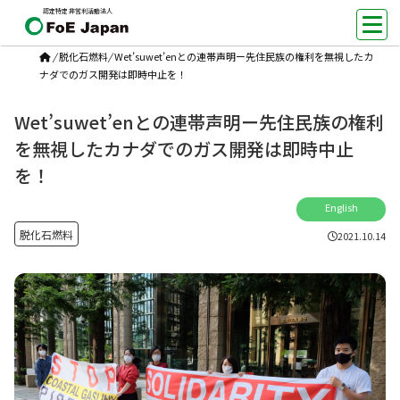
認定特定非営利活動法人
/
脱化石燃料
/
Wet’suwet’enとの連帯声明ー先住民族の権利を無視したカ
ナダでのガス開発は即時中止を！
Wet’suwet’enとの連帯声明ー先住民族の権利
を無視したカナダでのガス開発は即時中止
を！
English
脱化石燃料
2021.10.14