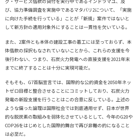
グ・サービス借款の貸付を実行中であるインドラマユ、及
び、協力準備調査を実施中であるマタバリ2について、「実施
に向けた手続を行っている」ことが「新規」案件ではないと
して新方針の適用対象外にすることは一貫性を欠いている。
また、2案件とも本体の建設工事の着工には至っておらず、本
体借款の採択もなされていないことから、これらの支援を今
後行わない、つまり、石炭火力発電への直接支援を2021年末
までに終了することは十分に実現可能だ。
そもそも、G7首脳宣言では、国際的な公的資金を2050年ネッ
トゼロ目標と整合させることにコミットしており、石炭火力
発電の新設支援を行うことはこの合意に反している。上述の
ような偏った論理は国際社会では到底通用せず、日本が世界
的な脱炭素の取組みを弱体化させているとして、今年のG20や
COP26をはじめとした国際的舞台で再び非難の的になること
は必至だ。