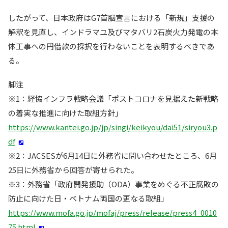
したがって、日本政府はG7首脳宣言における「新規」支援の
解釈を見直し、インドラマユ及びマタバリ2石炭火力発電の本
体工事への円借款の採択を行わないことを表明するべきであ
る。
脚注
※1：経協インフラ戦略会議「ポストコロナを見据えた新戦略
の着実な推進に向けた取組方針」
https://www.kantei.go.jp/jp/singi/keikyou/dai51/siryou3.p
df
※2：JACSESが6月14日に外務省に問い合わせたところ、6月
25日に外務省から回答が寄せられた。
※3：外務省「政府開発援助（ODA）事業をめぐる不正腐敗の
防止に向けた日・ベトナム両国の更なる取組」
https://www.mofa.go.jp/mofaj/press/release/press4_0010
75.html