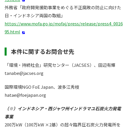
外務省「政府開発援助事業をめぐる不正腐敗の防止に向けた
日・インドネシア両国の取組」
https://www.mofa.go.jp/mofaj/press/release/press4_0016
95.html
本件に関するお問合せ先
「環境・持続社会」研究センター（JACSES）、田辺有輝
tanabe@jacses.org
国際環境NGO FoE Japan、波多江秀枝
hatae@foejapan.org
（※）インドネシア・西ジャワ州インドラマユ石炭火力発電
事業
200万kW（100万kW ×2基）の超々臨界圧石炭火力発電所を