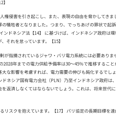
12】
刻な人権侵害を引き起こし、また、表現の自由を脅かしてき
罪の犠牲者となりました。つまり、でっちあげの罪状で起訴
 インドネシア法【14】 に基づけば、インドネシア政府は
、それを怠っています。【15】
給過剰が指摘されているジャワ・バリ電力系統には必要あり
統の2028年までの電力供給予備率は30～45％で推移するこ
甚大な影響を考慮すれば、電力需要の伸びも鈍化するでしょう
ンドネシア国有電力会社（PLN）乃至インドネシア政府は
金を返済しなくてはならないでしょう。これは、将来世代に
になるリスクを抱えています。【17】 パリ協定の長期目標を