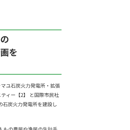
州の
計画を
ラマユ石炭火力発電所・拡張
ニティー【2】 と国際市民社
この石炭火力発電所を建設し
千人もの農民や漁民の生計手