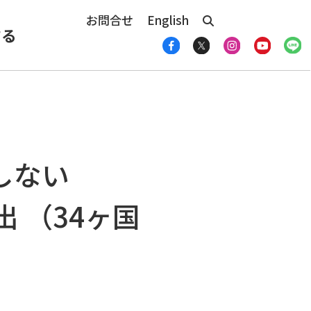
お問合せ
English
する
しない
 （34ヶ国