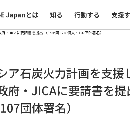
oE Japanとは
知る
行動する
支援
JICAに要請書を提出 （34ヶ国1218個人・107団体署名）
シア石炭火力計画を支援
府・JICAに要請書を提出
・107団体署名）