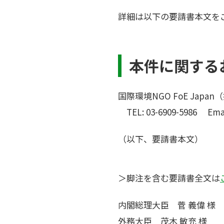
詳細は以下の要請書本文を
本件に関する
国際環境NGO FoE Japa
TEL: 03-6909-5986 Email
（以下、要請書本文）
＞脚注を含む要請書全文は
内閣総理大臣 菅 義偉 様
外務大臣 茂木 敏充 様