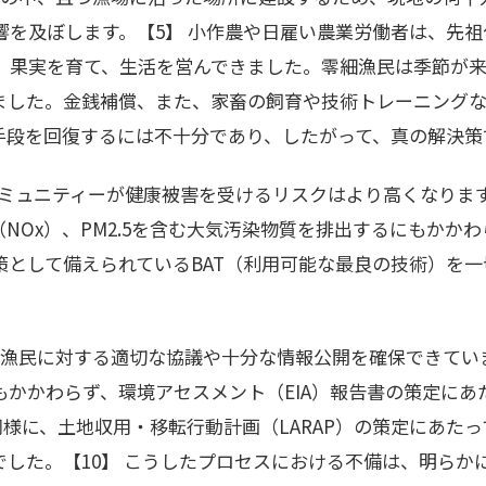
響を及ぼします。【5】 小作農や日雇い農業労働者は、先
、果実を育て、生活を営んできました。零細漁民は季節が
ました。金銭補償、また、家畜の飼育や技術トレーニング
手段を回復するには不十分であり、したがって、真の解決策
地コミュニティーが健康被害を受けるリスクはより高くなりま
（NOx）、PM2.5を含む大気汚染物質を排出するにもかか
策として備えられているBAT（利用可能な最良の技術）を一
民と漁民に対する適切な協議や十分な情報公開を確保できて
もかかわらず、環境アセスメント（EIA）報告書の策定にあ
同様に、土地収用・移転行動計画（LARAP）の策定にあた
でした。【10】 こうしたプロセスにおける不備は、明らか