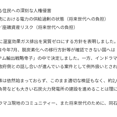
る住民への深刻な人権侵害
統における電力の供給過剰の状態（将来世代への負担）
／座礁資産リスク（将来世代への負担）
までに温室効果ガス排出を実質ゼロにする方針を表明しました
は今年7月、脱炭素化への移行方針等が確認できない国へは
テム輸出戦略骨子」の中で決定しました。一方、インドラ
政府側との話し合いが進んでいる案件として例外扱いとされ
は依然始まっておらず、このまま適切な検証もなく、約2,
負荷なども大きい石炭火力発電所の建設を進めることは理
ンドラマユ現地のコミュニティー、また将来世代のために、同