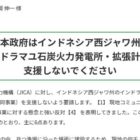
 伸一 様
本政府はインドネシア西ジャワ
ドラマユ石炭火力発電所・拡張
支援しないでください
力機構（JICA）に対し、インドネシア西ジャワ州のインド
下、同事業）を支援しないよう要請します。【1】 現地コミュ
事業に対する懸念と強い反対【4】 を表明してきました。
のとおり、主に6点あります。
農地の中、且つ漁場に沿った場所に建設するため、現地の何