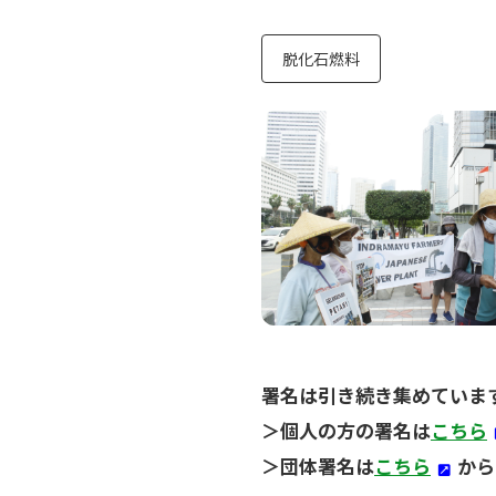
脱化石燃料
署名は引き続き集めていま
＞個人の方の署名は
こちら
＞団体署名は
こちら
から