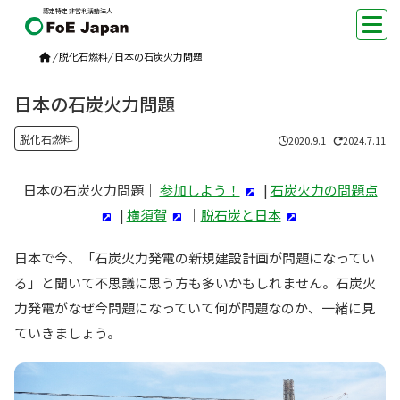
認定特定非営利活動法人
/
脱化石燃料
/
日本の石炭火力問題
日本の石炭火力問題
脱化石燃料
2020.9.1
2024.7.11
日本の石炭火力問題｜
参加しよう！
|
石炭火力の問題点
|
横須賀
｜
脱石炭と日本
日本で今、「石炭火力発電の新規建設計画が問題になってい
る」と聞いて不思議に思う方も多いかもしれません。石炭火
力発電がなぜ今問題になっていて何が問題なのか、一緒に見
ていきましょう。