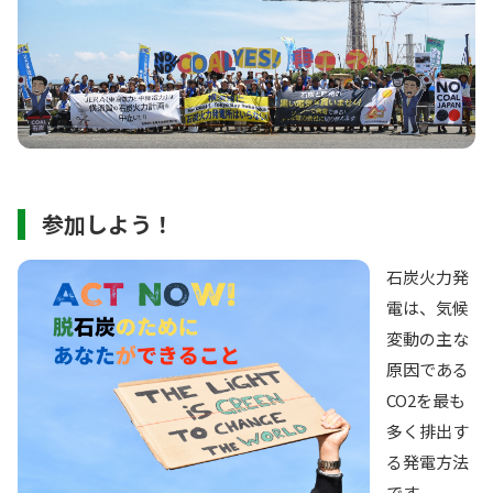
参加しよう！
石炭火力発
電は、気候
変動の主な
原因である
CO2を最も
多く排出す
る発電方法
です。