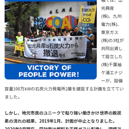
光興産
(株)、九州
電力(株)、
東京ガス
(株)の3社が
共同出資し
て設立した
(株)千葉袖
ケ浦エナジ
ーが、設備
容量100万kWの石炭火力発電所2基を建設する計画を立ててい
ました。
しかし、地元市民のユニークで粘り強い働きかけ世界の脱炭
素の流れの結果、2019年1月、計画が中止となりました。
2020年9月現在、同計画は燃料を天然ガスに転換し、環境ア