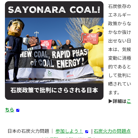
石炭依存の
エネルギー
政策からな
かなか抜け
出せない日
本は、気候
変動に消極
的であると
して批判に
晒されてい
ます。
▶︎詳細は
こ
ちら
日本の石炭火力問題 ｜
参加しよう！
|
石炭火力の問題点