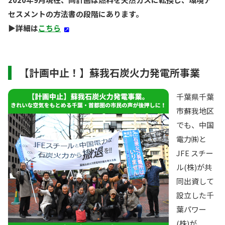
セスメントの方法書の段階にあります。
▶︎詳細は
こちら
【計画中止！】蘇我石炭火力発電所事業
千葉県千葉
市蘇我地区
でも、中国
電力㈱と
JFE スチー
ル(株)が共
同出資して
設立した千
葉パワー
(株)が、