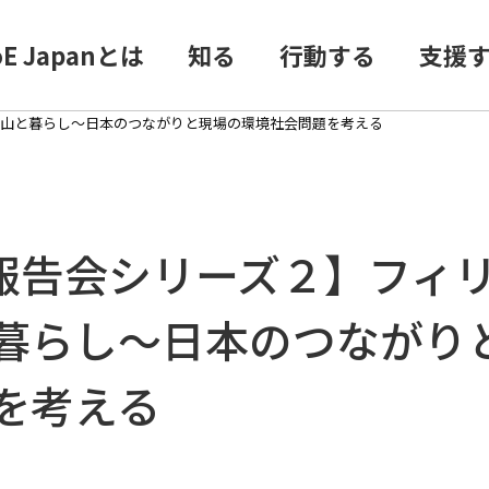
oE Japanとは
知る
行動する
支援
鉱山と暮らし～日本のつながりと現場の環境社会問題を考える
地報告会シリーズ２】フィ
暮らし～日本のつながり
を考える