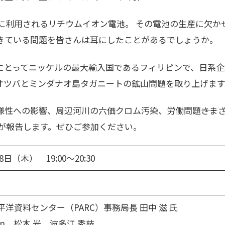
）に利用されるリチウムイオン電池。 その電池の生産に欠か
きている問題を皆さんは耳にしたことがあるでしょうか。
にとってニッケルの最大輸入国であるフィリピンで、日系企業
オツバとミンダナオ島タガニートの鉱山問題を取り上げます
様性への影響、周辺河川の六価クロム汚染、労働問題――さま
フが報告します。ぜひご参加ください。
8日（木） 19:00～20:30
洋資料センター（PARC）事務局長 田中 滋 氏
pan 松本 光、波多江 秀枝