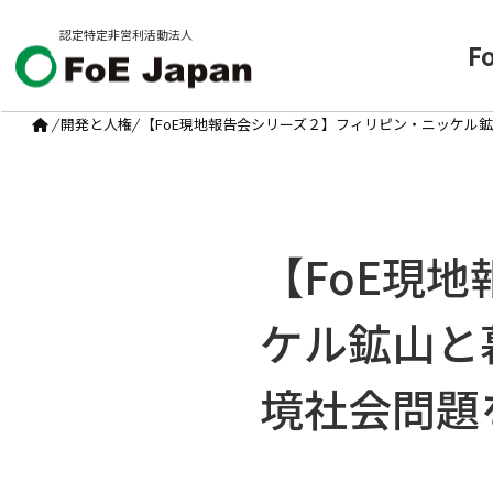
認定特定非営利活動法人
F
/
開発と人権
/
【FoE現地報告会シリーズ２】フィリピン・ニッケル
【FoE現
ケル鉱山と
境社会問題