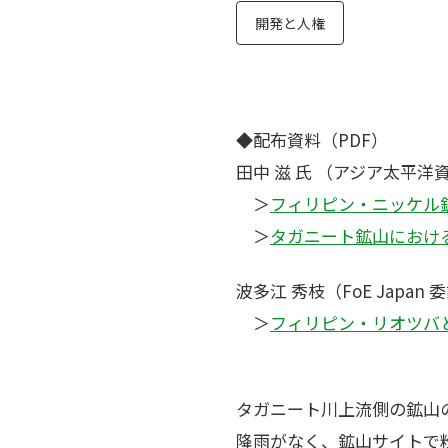
開発と人権
◆配布資料（PDF）
田中 滋 氏 （アジア太平洋
＞
フィリピン・ニッケル
＞
タガニート鉱山におけ
波多江 秀枝（FoE Japan
＞
フィリピン・リオツバ
タガニート川上流側の鉱山
降雨がなく、鉱山サイトで粉