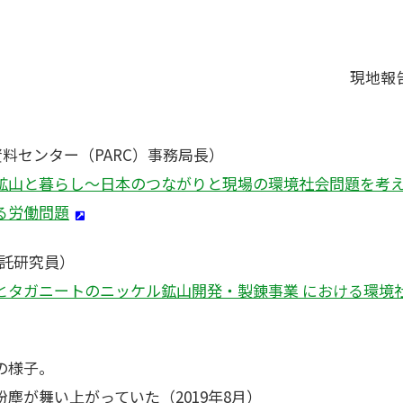
現地報
資料センター（PARC）事務局長）
鉱山と暮らし～日本のつながりと現場の環境社会問題を考
る労働問題
 委託研究員）
とタガニートのニッケル鉱山開発・製錬事業 における環境
の様子。
塵が舞い上がっていた（2019年8月）