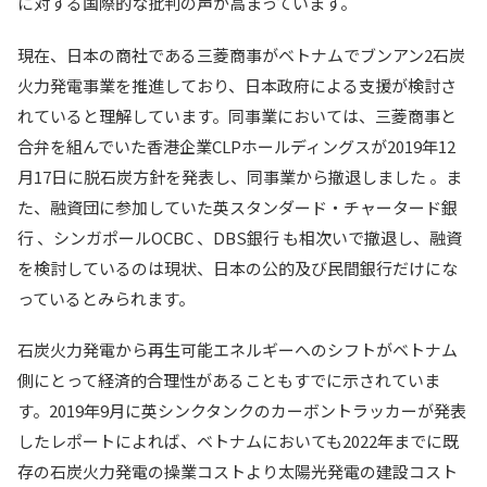
に対する国際的な批判の声が高まっています。
現在、日本の商社である三菱商事がベトナムでブンアン2石炭
火力発電事業を推進しており、日本政府による支援が検討さ
れていると理解しています。同事業においては、三菱商事と
合弁を組んでいた香港企業CLPホールディングスが2019年12
月17日に脱石炭方針を発表し、同事業から撤退しました 。ま
た、融資団に参加していた英スタンダード・チャータード銀
行 、シンガポールOCBC 、DBS銀行 も相次いで撤退し、融資
を検討しているのは現状、日本の公的及び民間銀行だけにな
っているとみられます。
石炭火力発電から再生可能エネルギーへのシフトがベトナム
側にとって経済的合理性があることもすでに示されていま
す。2019年9月に英シンクタンクのカーボントラッカーが発表
したレポートによれば、ベトナムにおいても2022年までに既
存の石炭火力発電の操業コストより太陽光発電の建設コスト