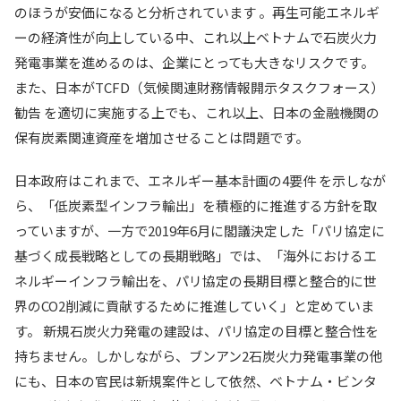
のほうが安価になると分析されています 。再生可能エネルギ
ーの経済性が向上している中、これ以上ベトナムで石炭火力
発電事業を進めるのは、企業にとっても大きなリスクです。
また、日本がTCFD（気候関連財務情報開示タスクフォース）
勧告 を適切に実施する上でも、これ以上、日本の金融機関の
保有炭素関連資産を増加させることは問題です。
日本政府はこれまで、エネルギー基本計画の4要件 を示しなが
ら、「低炭素型インフラ輸出」を積極的に推進する方針を取
っていますが、一方で2019年6月に閣議決定した「パリ協定に
基づく成長戦略としての長期戦略」では、「海外におけるエ
ネルギーインフラ輸出を、パリ協定の長期目標と整合的に世
界のCO2削減に貢献するために推進していく」と定めていま
す。 新規石炭火力発電の建設は、パリ協定の目標と整合性を
持ちません。しかしながら、ブンアン2石炭火力発電事業の他
にも、日本の官民は新規案件として依然、ベトナム・ビンタ