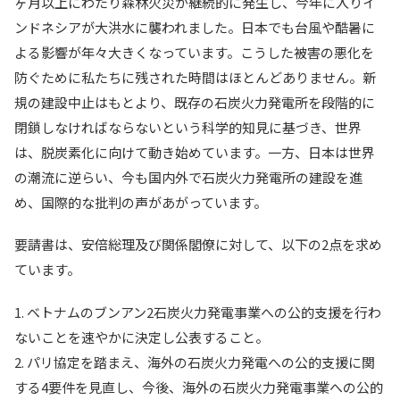
ヶ月以上にわたり森林火災が継続的に発生し、今年に入りイ
ンドネシアが大洪水に襲われました。日本でも台風や酷暑に
よる影響が年々大きくなっています。こうした被害の悪化を
防ぐために私たちに残された時間はほとんどありません。新
規の建設中止はもとより、既存の石炭火力発電所を段階的に
閉鎖しなければならないという科学的知見に基づき、世界
は、脱炭素化に向けて動き始めています。一方、日本は世界
の潮流に逆らい、今も国内外で石炭火力発電所の建設を進
め、国際的な批判の声があがっています。
要請書は、安倍総理及び関係閣僚に対して、以下の2点を求め
ています。
1. ベトナムのブンアン2石炭火力発電事業への公的支援を行わ
ないことを速やかに決定し公表すること。
2. パリ協定を踏まえ、海外の石炭火力発電への公的支援に関
する4要件を見直し、今後、海外の石炭火力発電事業への公的