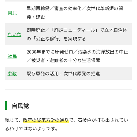
早期再稼働／審査の効率化／次世代革新炉の開
国民
発・建設
即時廃止／「廃炉ニューディール」で立地自治体
れいわ
の「公正な移行」を実現する
2030年までに原発ゼロ／汚染水の海洋放出の中止
社民
／被災者・避難者の十分な生活保障
参政
既存原発の活用／次世代原発の推進
自民党
総じて、
政府の従来方針の通り
で、石破色が打ち出されてい
るわけではないようです。