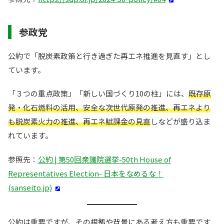
参政党
公約で「脱炭素政策と行き過ぎた再エネ推進を見直す」とし
ています。
「３つの重点政策」「新しい国づくり10の柱」には、
既存原
発・化石燃料の活用、安全な次世代原発の推進、再エネより
も脱炭素火力の推進、再エネ賦課金の見直
しなどが盛り込ま
れています。
参照先：
公約 | 第50回衆議院選挙-50th House of
Representatives Election- 日本をなめるな！
(sanseito.jp)
公約は重要ですが、その根拠や背景にある考え方も重要です