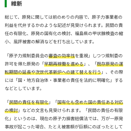
維新
総じて、原発に関しては前のめりの内容で、原子力事業者の
利益を代弁するかのような記述が見受けられます。民間の責
任の有限化、原発の国有化の検討、福島県の甲状腺検査の縮
小、風評被害の解消などを打ち出しています。
「原子力規制委員会の
審査の効率性
を重視」しつつ規制委の
許可を得た原発の「
早期再稼働を進める
」、「
既存原発の運
転期間の延長や次世代革新炉への建て替えを行う
」、その際
には「国・地方自治体・事業者の責任を法的に明確化」する
などとしています。
「
民間の責任を有限化
」「
国有化も含めた国の責任ある対応
の検討
」などの文言も見受けられます。「民間の責任の有限
化」というのは、現在の原子力損害賠償法では、万が一原発
事故が起こった場合、たとえ被害額が巨額にのぼったとして