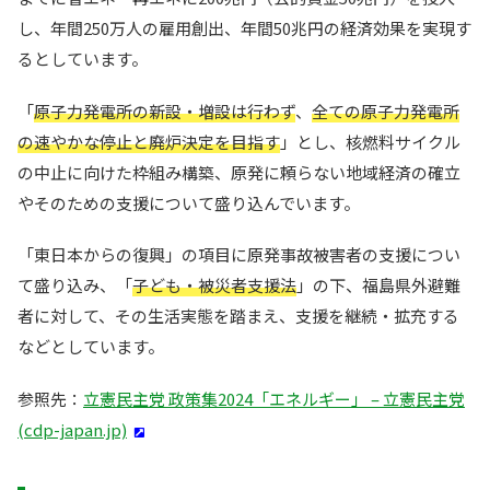
し、年間250万人の雇用創出、年間50兆円の経済効果を実現す
るとしています。
「
原子力発電所の新設・増設は行わず
、
全ての原子力発電所
の速やかな停止と廃炉決定を目指す
」とし、核燃料サイクル
の中止に向けた枠組み構築、原発に頼らない地域経済の確立
やそのための支援について盛り込んでいます。
「東日本からの復興」の項目に原発事故被害者の支援につい
て盛り込み、「
子ども・被災者支援法
」の下、福島県外避難
者に対して、その生活実態を踏まえ、支援を継続・拡充する
などとしています。
参照先：
立憲民主党 政策集2024「エネルギー」 – 立憲民主党
(cdp-japan.jp)