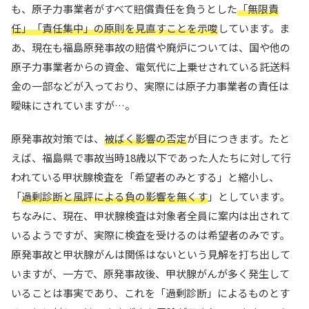
も、原子力事業者がすべて賠償責任を負うとした
「無限責
任」「責任集中」の原則を見直すことを示唆
しています。ま
あ、現在も福島原発事故の賠償や廃炉については、国や他の
原子力事業者からの資金、電気代に上乗せされている託送料
金の一部などが入っており、実際には原子力事業者の責任は
曖昧にされていますが…。
原発事故対策では、
被ばく影響の否定
が目につきます。たと
えば、福島県で事故当時18歳以下であった人たちに対して行
われている甲状腺検査を「希望者のみとする」と縮小し、
「
過剰診断と風評による負の影響を無くす
」としています。
ちなみに、現在、甲状腺検査は対象者全員に案内は出されて
いるようですが、実際に検査を受けるのは希望者のみです。
原発事故と甲状腺がんは関係はないという見解を打ち出して
いますが、一方で、原発事故後、甲状腺がんが多く発生して
いることは事実であり、これを「過剰診断」によるものとす