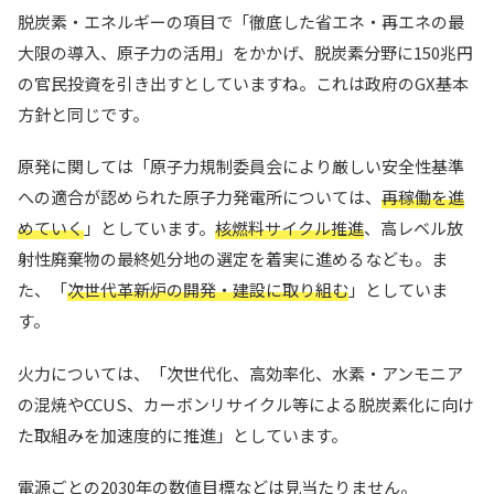
脱炭素・エネルギーの項目で「徹底した省エネ・再エネの最
大限の導入、原子力の活用」をかかげ、脱炭素分野に150兆円
の官民投資を引き出すとしていますね。これは政府のGX基本
方針と同じです。
原発に関しては「原子力規制委員会により厳しい安全性基準
への適合が認められた原子力発電所については、
再稼働を進
めていく
」としています。
核燃料サイクル推進
、高レベル放
射性廃棄物の最終処分地の選定を着実に進めるなども。ま
た、「
次世代革新炉の開発・建設に取り組む
」としていま
す。
火力については、「次世代化、高効率化、水素・アンモニア
の混焼やCCUS、カーボンリサイクル等による脱炭素化に向け
た取組みを加速度的に推進」としています。
電源ごとの2030年の数値目標などは見当たりません。