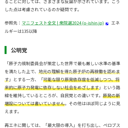
ることに対しては、さまざまな反論が示されています。こう
した点は考慮されているのか疑問です。
参照先：
マニフェスト全文 | 衆院選2024 (o-ishin.jp)
エネ
ルギーは135以降
公明党
「原子力規制委員会が策定した世界で最も厳しい水準の基準
を満たした上で、
地元の理解を得た原子炉の再稼働を認めま
す
」とする一方、「
可能な限り原発依存度を低減しつつ、将
来的に原子力発電に依存しない社会をめざします
」という路
線を維持しているところが、自民党との違いです。
原発の新
増設については書いていません
。その他はほぼ同じように見
えます。
再エネに関しては、「最大限の導入」を打ち出し、ペロブス