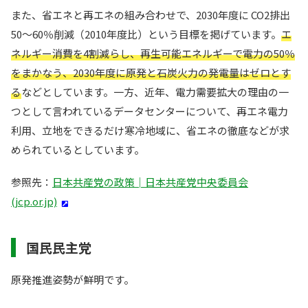
また、省エネと再エネの組み合わせで、2030年度に CO2排出
50～60％削減（2010年度比）という目標を掲げています。
エ
ネルギー消費を4割減らし、再生可能エネルギーで電力の50％
をまかなう、2030年度に原発と石炭火力の発電量はゼロとす
る
などとしています。一方、近年、電力需要拡大の理由の一
つとして言われているデータセンターについて、再エネ電力
利用、立地をできるだけ寒冷地域に、省エネの徹底などが求
められているとしています。
参照先：
日本共産党の政策│日本共産党中央委員会
(jcp.or.jp)
国民民主党
原発推進姿勢が鮮明です。