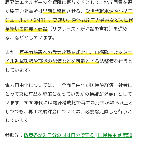
原発はエネルギー安全保障に寄与するとして、地元同意を得
た原子力発電所は
早期に稼働
させる、
次世代軽水炉や小型モ
ジュール炉（SMR）、高速炉、浮体式原子力発電など次世代
革新炉の開発・建設
（リプレース・新増設を含む）を進め
る、などとしています。
また、
原子力施設への武力攻撃を想定し、自衛隊によるミサ
イル迎撃態勢や部隊の配備などを可能とする
法整備を行うと
しています。
電力自由化については、「全面自由化が国民や経済・社会に
とって真に有益な施策となっているかの検証が必要」として
います。2030年代には電源構成比で再エネ比率が40％以上と
しつつも、再エネ賦課金については、必要な見直しを行うと
しています。
参照先：
政策各論2. 自分の国は自分で守る | 国民民主党 第50