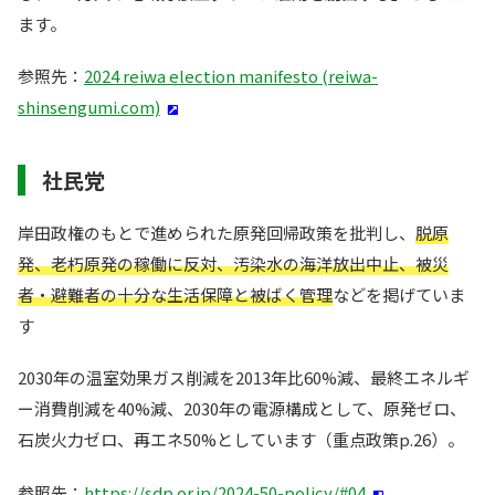
ます。
参照先：
2024 reiwa election manifesto (reiwa-
shinsengumi.com)
社民党
岸田政権のもとで進められた原発回帰政策を批判し、
脱原
発、老朽原発の稼働に反対、汚染水の海洋放出中止、被災
者・避難者の十分な生活保障と被ばく管理
などを掲げていま
す
2030年の温室効果ガス削減を2013年比60%減、最終エネルギ
ー消費削減を40%減、2030年の電源構成として、原発ゼロ、
石炭火力ゼロ、再エネ50%としています（重点政策p.26）。
参照先：
https://sdp.or.jp/2024-50-policy/#04