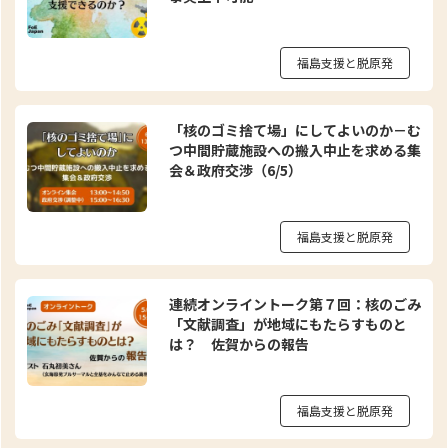
福島支援と脱原発
「核のゴミ捨て場」にしてよいのか－む
つ中間貯蔵施設への搬入中止を求める集
会＆政府交渉（6/5）
福島支援と脱原発
連続オンライントーク第７回：核のごみ
「文献調査」が地域にもたらすものと
は？ 佐賀からの報告
福島支援と脱原発