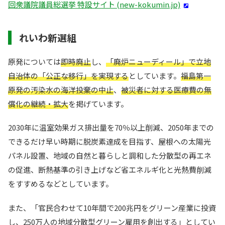
回衆議院議員総選挙 特設サイト (new-kokumin.jp)
れいわ新選組
原発については
即時廃止
し、
「廃炉ニューディール」で立地
自治体の「公正な移行」を実現する
としています。
福島第一
原発の汚染水の海洋投棄の中止
、
被災者に対する医療費の無
償化の継続・拡大
を掲げています。
2030年に温室効果ガス排出量を70％以上削減、2050年までの
できるだけ早い時期に脱炭素達成を目指す、屋根への太陽光
パネル設置、地域の自然と暮らしと調和した分散型の再エネ
の促進、断熱基準の引き上げなど省エネルギ化と光熱費削減
をすすめるなどとしています。
また、「官民合わせて10年間で200兆円をグリーン産業に投資
し、250万人の地域分散型グリーン雇用を創出する」としてい