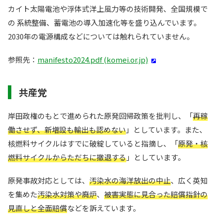
カイト太陽電池や浮体式洋上風力等の技術開発、全国規模で
の 系統整備、蓄電池の導入加速化等を盛り込んでいます。
2030年の電源構成などについては触れられていません。
参照先：
manifesto2024.pdf (komei.or.jp)
共産党
岸田政権のもとで進められた原発回帰政策を批判し、「
再稼
働させず、新増設も輸出も認めない
」としています。また、
核燃料サイクルはすでに破綻していると指摘し、「
原発・核
燃料サイクルからただちに撤退する
」としています。
原発事故対応としては、
汚染水の海洋放出の中止
、広く英知
を集めた
汚染水対策や廃炉
、
被害実態に見合った賠償指針の
見直しと全面賠償
などを訴えています。