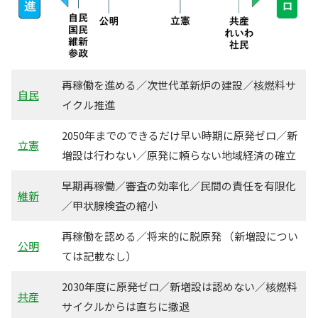
再稼働を進める／次世代革新炉の建設／核燃料サ
自民
イクル推進
2050年までのできるだけ早い時期に原発ゼロ／新
立憲
増設は行わない／原発に頼らない地域経済の確立
早期再稼働／審査の効率化／民間の責任を有限化
維新
／甲状腺検査の縮小
再稼働を認める／将来的に脱原発 （新増設につい
公明
ては記載なし）
2030年度に原発ゼロ／新増設は認めない／核燃料
共産
サイクルからは直ちに撤退