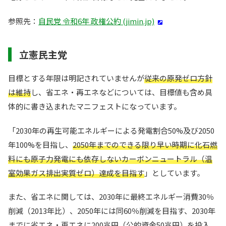
参照先：
自民党 令和6年 政権公約 (jimin.jp)
立憲民主党
目標とする年限は明記されていませんが
従来の原発ゼロ方針
は維持
し、省エネ・再エネなどについては、目標値も含め具
体的に書き込まれたマニフェストになっています。
「2030年の再生可能エネルギーによる発電割合50%及び2050
年100%を目指し、
2050年までのできる限り早い時期に化石燃
料にも原子力発電にも依存しないカーボンニュートラル（温
室効果ガス排出実質ゼロ）達成を目指す
」としています。
また、省エネに関しては、2030年に最終エネルギー消費30％
削減（2013年比）、2050年には同60％削減を目指す、2030年
までに省エネ・再エネに200兆円（公的資金50兆円）を投入