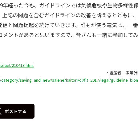
ら9年経った今も、ガイドラインでは気候危機や生物多様性
、上記の問題を含むガイドラインの改善を訴えるとともに、
発信と問題提起を続けていきます。誰もが使う電気は、一番
コメントがあると思いますので、皆さんも一緒に参加して
参考＞ 
iofuel/210413.html
事業計画策定ガイドライン（
/category/saving_and_new/saiene/kaitori/dl/fit_2017/legal/guideline_bio
ポストする