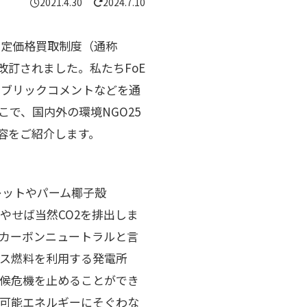
2021.4.30
2024.7.10
定価格買取制度（通称
改訂されました。私たちFoE
パブリックコメントなどを通
で、国内外の環境NGO25
容をご紹介します。
椰子殻
やせば当然CO2を排出しま
はカーボンニュートラルと言
ス燃料を利用する発電所
気候危機を止めることができ
生可能エネルギーにそぐわな