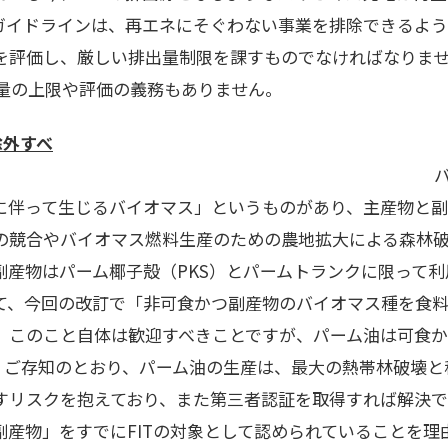
ガイドラインは、再エネにそぐわない事業を排除できるよう
を評価し、厳しい排出量制限を課すものでなければなりません
出量の上限や評価の義務もありません。
除外すべ
オマス発電の燃
に伴って生じるバイオマス」というものがあり、主産物と副
の競合やバイオマス燃料生産のための農地拡大による森林
副産物はパーム椰子殻（PKS）とパームトランクに限って
て、今回の改訂で「非可食かつ副産物のバイオマス種を食
。このこと自体は歓迎すべきことですが、パーム油は可食か
。ご存知のとおり、パーム油の生産は、最大の熱帯林破壊と
すリスクを抱えており、また第三者認証を取得すれば解決
副産物」をすでにFITの対象として認められていることを理