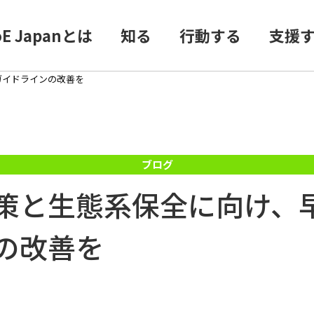
oE Japanとは
知る
行動する
支援
ガイドラインの改善を
策と生態系保全に向け、早
の改善を