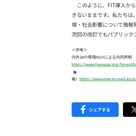
このように、FIT導入か
きないままです。私たちは
境・社会影響について情報
次回の改訂でもパブリック
＜
内外26の環境NGOによる共同声明
https://www.foejapan.org/forest/b
・経産省 
電）
https://www.enecho.meti.go.jp
シェアする