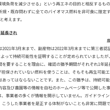
環境負荷を減少させる」という再エネの目的と相反するもの
新規・既存問わずに全てのバイオマス燃料を非可食に限定
、と考えます。
年延長され
物の収穫に伴っ
021年3月末まで、副産物は2022年3月末までに第三者認証（
GGL）によって持続可能性を証明することが定められていました
間を要することを理由に、確認の猶予期間がそれぞれ1年延
が担保されていない燃料を使うことは、そもそも再生可能エ
はあってはならないことです。また、この猶予は、持続可能
内容及び農園等の情報を自社のホームページ等で公開した
調べでは、事業者の多くが情報を開示していません。ガイドライン
、こうした事業者を是正する体制がないことも非常に問題