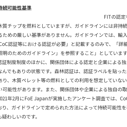
持続可能性基準
認定を受けた多くの
木質チップを燃料としていますが、ガイドラインには非持
るための厳しい基準がありません。ガイドラインでは、輸
 CoC認証等における認証が必要」と記載するのみで、「詳
照明のためのガイドライン」を参照すること」としていま
C認証制度制度のほかに、関係団体による認定と企業による独
なんでもありの状態です。森林認証は、認証ラベルを貼った
あり、木質ペレット等の燃料としての利用を想定していな
い可能性があります。また、関係団体や企業による独自の
21年2月にFoE Japanが実施したアンケート調査では、
おり、ガイドラインで定められた方法によって持続可能性を
も疑わしいのです。