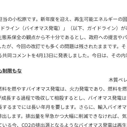
当の小松原です。新年度を迎え、再生可能エネルギーの固
イドライン（バイオマス発電）」（以下、ガイドライン）が
策や生態系保全の観点から不十分であるとし、政府への提言や
したが、今回の改訂でも多くの問題は残されたままです。そこ
る共同コメントを4月13日に発表しました。今日は、その内
も制限もな
レットやパーム
燃料を燃やすバイオマス発電は、火力発電であり、燃料を燃
物が成長する過程で吸収して相殺するとし、バイオマス発電
長するまでには長い年月を要します。さらに、輸入バイオマ
を排出します。排出量を早急かつ大幅に削減できなければ、
ている今、CO2の排出源となるようなバイオマス発電は再