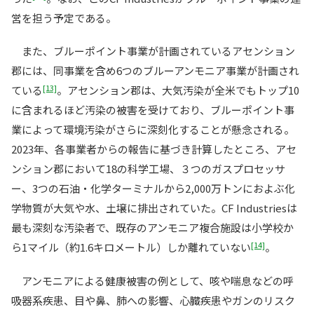
営を担う予定である。
また、ブルーポイント事業が計画されているアセンション
郡には、同事業を含め6つのブルーアンモニア事業が計画され
[13]
ている
。アセンション郡は、大気汚染が全米でもトップ10
に含まれるほど汚染の被害を受けており、ブルーポイント事
業によって環境汚染がさらに深刻化することが懸念される。
2023年、各事業者からの報告に基づき計算したところ、アセ
ンション郡において18の科学工場、３つのガスプロセッサ
ー、3つの石油・化学ターミナルから2,000万トンにおよぶ化
学物質が大気や水、土壌に排出されていた。CF Industriesは
最も深刻な汚染者で、既存のアンモニア複合施設は小学校か
[14]
ら1マイル（約1.6キロメートル）しか離れていない
。
アンモニアによる健康被害の例として、咳や喘息などの呼
吸器系疾患、目や鼻、肺への影響、心臓疾患やガンのリスク