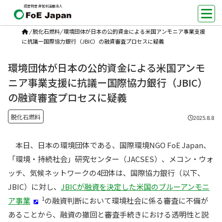
認定特定非営利活動法人
/
脱化石燃料
/
環境団体が日本の公的資金による米国アンモニア事業支援
に抗議ー国際協力銀行（JBIC）の融資審査プロセスに疑義
環境団体が日本の公的資金による米国アンモ
ニア事業支援に抗議ー国際協力銀行（JBIC）
の融資審査プロセスに疑義
脱化石燃料
2025.8.8
本日、日本の環境団体である、国際環境NGO FoE Japan、
「環境・持続社会」研究センター（JACSES）、メコン・ウォ
ッチ、気候ネットワークの4団体は、国際協力銀行（以下、
JBIC）に対し、
JBICが融資を決定した米国のブルーアンモニ
1
ア事業
の融資判断において環境社会に係る審査に不備が
あることから、融資の撤回と審査手続きにおける透明性と説