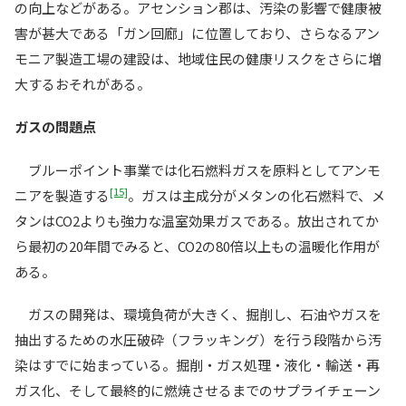
の向上などがある。アセンション郡は、汚染の影響で健康被
害が甚大である「ガン回廊」に位置しており、さらなるアン
モニア製造工場の建設は、地域住民の健康リスクをさらに増
大するおそれがある。
ガスの問題点
ブルーポイント事業では化石燃料ガスを原料としてアンモ
[15]
ニアを製造する
。ガスは主成分がメタンの化石燃料で、メ
タンはCO2よりも強力な温室効果ガスである。放出されてか
ら最初の20年間でみると、CO2の80倍以上もの温暖化作用が
ある。
ガスの開発は、環境負荷が大きく、掘削し、石油やガスを
抽出するための水圧破砕（フラッキング）を行う段階から汚
染はすでに始まっている。掘削・ガス処理・液化・輸送・再
ガス化、そして最終的に燃焼させるまでのサプライチェーン