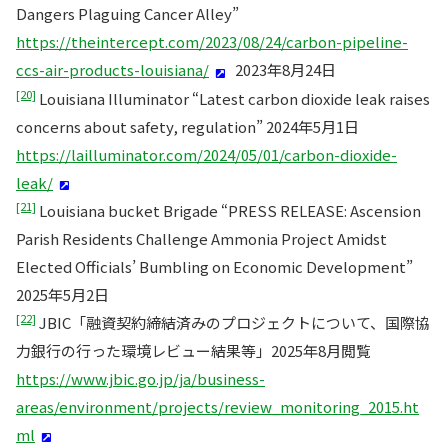
Dangers Plaguing Cancer Alley”
https://theintercept.com/2023/08/24/carbon-pipeline-
ccs-air-products-louisiana/
2023年8月24日
[20]
Louisiana Illuminator “Latest carbon dioxide leak raises
concerns about safety, regulation” 2024年5月1日
https://lailluminator.com/2024/05/01/carbon-dioxide-
leak/
[21]
Louisiana bucket Brigade “PRESS RELEASE: Ascension
Parish Residents Challenge Ammonia Project Amidst
Elected Officials’ Bumbling on Economic Development”
2025年5月2日
[22]
JBIC「融資契約締結済みのプロジェクトについて、国際協
力銀行の行った環境レビュー結果等」2025年8月閲覧
https://www.jbic.go.jp/ja/business-
areas/environment/projects/review_monitoring_2015.ht
ml