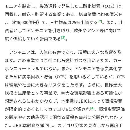
モニアを製造し、製造過程で発生した二酸化炭素（CO2）は
回収し、輸送・貯留する事業である。総事業費は約40億米ド
[2]
ル（約6,000億円）で、三井物産は25%出資する
。また、出
資者としてアンモニアを引き取り、欧州やアジア等に向けて
[3]
広く供給していく計画である
。
アンモニアは、人体に有害であり、環境に大きな影響を及
ぼす。この事業では原料に化石燃料ガスを用いるため、カー
ボンニュートラルではない。また、アンモニアを低炭素化す
るために炭素回収・貯留（CCS）を用いるとしているが、CCS
は環境や社会に大きなリスクをもたらす。さらに、世界最大
規模の生産量となる事業で、重大な環境影響のある可能性が
想定されるにもかかわらず、本事業はJBICによって環境影響
[4]
が限定的であるとしてカテゴリBに分類され
、環境影響評価
の開示やその他許認可に関わる情報も事前に公開されなかっ
た。JBICは融資を撤回し、カテゴリ分類の見直しから再度手