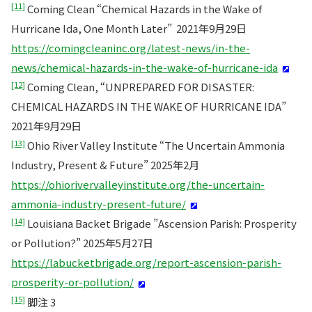
[11]
Coming Clean “Chemical Hazards in the Wake of
Hurricane Ida, One Month Later” 2021年9月29日
https://comingcleaninc.org/latest-news/in-the-
news/chemical-hazards-in-the-wake-of-hurricane-ida
[12]
Coming Clean, “UNPREPARED FOR DISASTER:
CHEMICAL HAZARDS IN THE WAKE OF HURRICANE IDA”
2021年9月29日
[13]
Ohio River Valley Institute “The Uncertain Ammonia
Industry, Present & Future” 2025年2月
https://ohiorivervalleyinstitute.org/the-uncertain-
ammonia-industry-present-future/
[14]
Louisiana Backet Brigade ”Ascension Parish: Prosperity
or Pollution?” 2025年5月27日
https://labucketbrigade.org/report-ascension-parish-
prosperity-or-pollution/
[15]
脚注 3