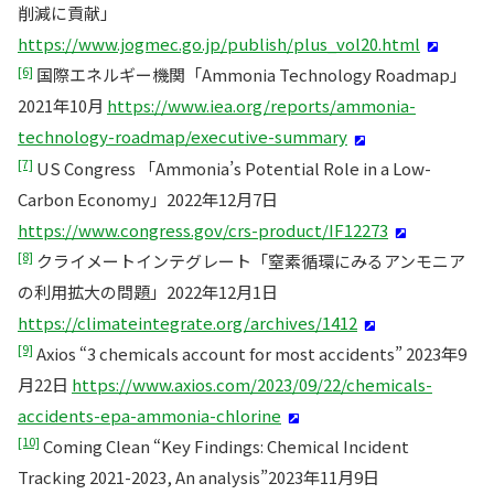
削減に貢献」
https://www.jogmec.go.jp/publish/plus_vol20.html
[6]
国際エネルギー機関「Ammonia Technology Roadmap」
2021年10月
https://www.iea.org/reports/ammonia-
technology-roadmap/executive-summary
[7]
US Congress 「Ammonia’s Potential Role in a Low-
Carbon Economy」2022年12月7日
https://www.congress.gov/crs-product/IF12273
[8]
クライメートインテグレート「窒素循環にみるアンモニア
の利用拡大の問題」2022年12月1日
https://climateintegrate.org/archives/1412
[9]
Axios “3 chemicals account for most accidents” 2023年9
月22日
https://www.axios.com/2023/09/22/chemicals-
accidents-epa-ammonia-chlorine
[10]
Coming Clean “Key Findings: Chemical Incident
Tracking 2021-2023, An analysis”2023年11月9日