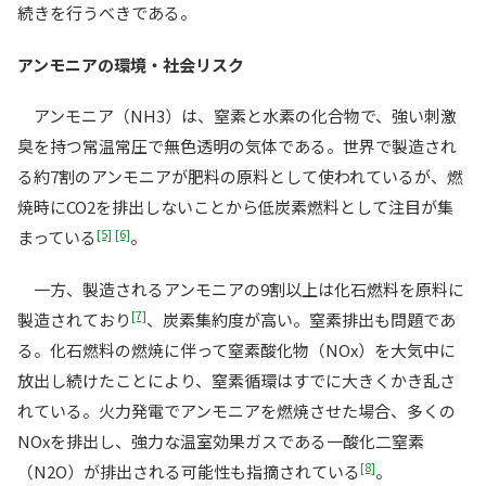
続きを行うべきである。
アンモニアの環境・社会リスク
アンモニア（NH3）は、窒素と水素の化合物で、強い刺激
臭を持つ常温常圧で無色透明の気体である。世界で製造され
る約7割のアンモニアが肥料の原料として使われているが、燃
焼時にCO2を排出しないことから低炭素燃料として注目が集
[5]
[6]
まっている
。
一方、製造されるアンモニアの9割以上は化石燃料を原料に
[7]
製造されており
、炭素集約度が高い。窒素排出も問題であ
る。化石燃料の燃焼に伴って窒素酸化物（NOx）を大気中に
放出し続けたことにより、窒素循環はすでに大きくかき乱さ
れている。火力発電でアンモニアを燃焼させた場合、多くの
NOxを排出し、強力な温室効果ガスである一酸化二窒素
[8]
（N2O）が排出される可能性も指摘されている
。