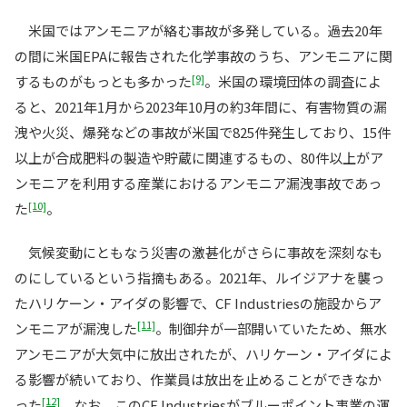
米国ではアンモニアが絡む事故が多発している。過去20年
の間に米国EPAに報告された化学事故のうち、アンモニアに関
[9]
するものがもっとも多かった
。米国の環境団体の調査によ
ると、2021年1月から2023年10月の約3年間に、有害物質の漏
洩や火災、爆発などの事故が米国で825件発生しており、15件
以上が合成肥料の製造や貯蔵に関連するもの、80件以上がア
ンモニアを利用する産業におけるアンモニア漏洩事故であっ
[10]
た
。
気候変動にともなう災害の激甚化がさらに事故を深刻なも
のにしているという指摘もある。2021年、ルイジアナを襲っ
たハリケーン・アイダの影響で、CF Industriesの施設からア
[11]
ンモニアが漏洩した
。制御弁が一部開いていたため、無水
アンモニアが大気中に放出されたが、ハリケーン・アイダによ
る影響が続いており、作業員は放出を止めることができなか
[12]
った
。なお、このCF Industriesがブルーポイント事業の運