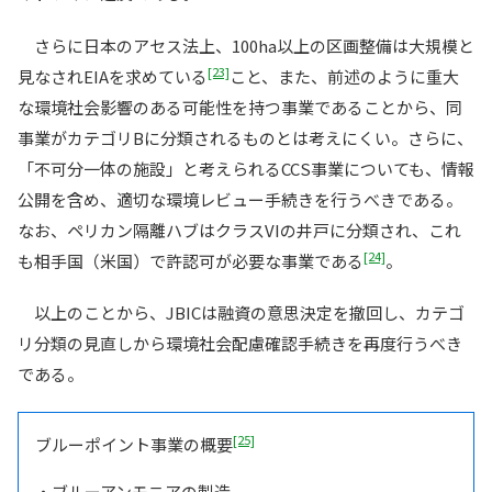
さらに日本のアセス法上、100ha以上の区画整備は大規模と
[23]
見なされEIAを求めている
こと、また、前述のように重大
な環境社会影響のある可能性を持つ事業であることから、同
事業がカテゴリBに分類されるものとは考えにくい。さらに、
「不可分一体の施設」と考えられるCCS事業についても、情報
公開を含め、適切な環境レビュー手続きを行うべきである。
なお、ペリカン隔離ハブはクラスVIの井戸に分類され、これ
[24]
も相手国（米国）で許認可が必要な事業である
。
以上のことから、JBICは融資の意思決定を撤回し、カテゴ
リ分類の見直しから環境社会配慮確認手続きを再度行うべき
である。
[25]
ブルーポイント事業の概要
・ブルーアンモニアの製造