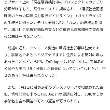
ェブサイト上の「現在融資検討中のプロジェクトでカテゴリ
分類が終了した」案件のリストに掲載され、『環境社会配慮
確認のための国際協力銀行ガイドライン』（ガイドライン）
の手続きに則ったカテゴリ分類はBとされた。融資検討期間
中、環境社会影響評価報告書などの重要な環境関連文書の情
報公開は一切なかった。
前述の通り、アンモニア製造の環境社会影響は甚大であ
り、事業地であるルイジアナですでに住民による反対の声も
[21]
あったことなどから
、FoE JapanはJBICに対し、事業名の
公開やカテゴリBに分類した背景について問い合わせたが、中
身のある回答は得られなかった。
また、7月1日に融資決定のプレスリリースが掲載された後
も、情報開示を求めるFoE Japanの要請に対し、JBICからは
事業名も含め回答不可との返答が寄せられた。