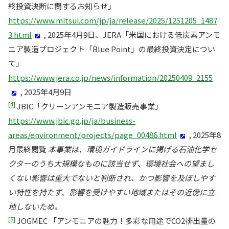
終投資決断に関するお知らせ」
https://www.mitsui.com/jp/ja/release/2025/1251205_1487
3.html
, 2025年4月9日、JERA「米国における低炭素アンモ
ニア製造プロジェクト「Blue Point」の最終投資決定につい
て」
https://www.jera.co.jp/news/information/20250409_2155
, 2025年4月9日
[4]
JBIC「クリーンアンモニア製造販売事業」
https://www.jbic.go.jp/ja/business-
areas/environment/projects/page_00486.html
, 2025年8
月最終閲覧
本事業は、環境ガイドラインに掲げる石油化学セ
クターのうち大規模なものに該当せず、環境社会への望まし
くない影響は重大でないと判断され、かつ影響を及ぼしやす
い特性を持たず、影響を受けやすい地域またはその近傍に立
地しないため。
[5]
JOGMEC 「アンモニアの魅力！多彩な用途でCO2排出量の