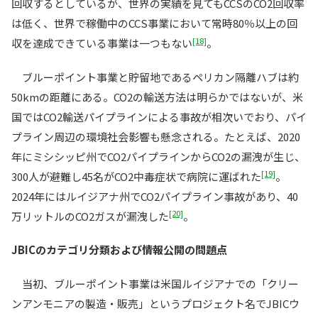
回収するとしているが、世界の実績を見てもCCSのCO2回収率
は低く、世界で稼働中のCCS事業において常時80％以上の回
[18]
収を達成できている事業は一つもない
。
ブルーポイント事業と貯留地であるペリカン隔離ハブは約
50kmの距離にある。CO2の輸送方法は明らかではないが、米
国ではCO2輸送パイプラインによる事故が相次いでおり、パイ
プライン周辺の環境社会影響も懸念される。たとえば、2020
年にミシシッピ州でCO2パイプラインからCO2の漏洩が生じ、
[19]
300人が避難し45名がCO2中毒症状で病院に運ばれた
。
2024年にはルイジアナ州でCO2パイプライン事故があり、40
[20]
万リットルのCO2ガスが漏洩した
。
JBICのカテゴリ分類および情報公開の問題点
当初、ブルーポイント事業は米国ルイジアナでの「クリー
ンアンモニアの製造・販売」というプロジェクト名でJBICウ