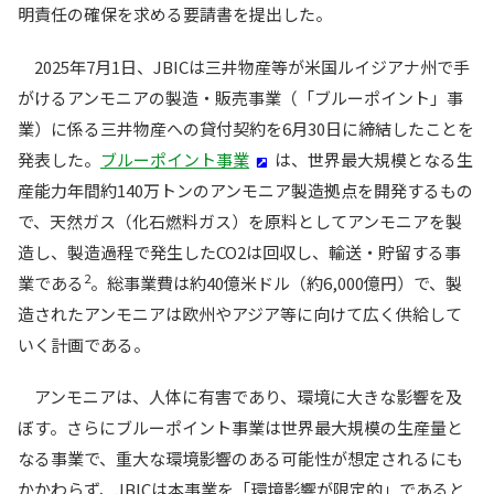
明責任の確保を求める要請書を提出した。
2025年7月1日、JBICは三井物産等が米国ルイジアナ州で手
がけるアンモニアの製造・販売事業（「ブルーポイント」事
業）に係る三井物産への貸付契約を6月30日に締結したことを
発表した。
ブルーポイント事業
は、世界最大規模となる生
産能力年間約140万トンのアンモニア製造拠点を開発するもの
で、天然ガス（化石燃料ガス）を原料としてアンモニアを製
造し、製造過程で発生したCO2は回収し、輸送・貯留する事
2
業である
。総事業費は約40億米ドル（約6,000億円）で、製
造されたアンモニアは欧州やアジア等に向けて広く供給して
いく計画である。
アンモニアは、人体に有害であり、環境に大きな影響を及
ぼす。さらにブルーポイント事業は世界最大規模の生産量と
なる事業で、重大な環境影響のある可能性が想定されるにも
かかわらず、JBICは本事業を「環境影響が限定的」であると