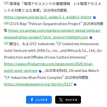
[23]
環境省「環境アセスメントの基礎情報 1-4 環境アセスメ
ントの対象となる事業」2025年8月閲覧
https://assess.env.go.jp/1_seido/1-1_guide/1-4.html
[24]
CCUS Map “Pelican Sequestration Project” 2025年8月閲
覧
https://ccusmap.com/markers/project-detail/pelican-
sequestration-project?utm_source=chatgpt.com
[25]
脚注3、およびCF Industries ”CF Industries Announces
Joint Venture with JERA Co., Inc., and Mitsui & Co., Ltd., for
Production and Offtake of Low-Carbon Ammonia”
https://www.cfindustries.com/newsroom/2025/blue-
point-joint-venture
, 2025年4月8日, Oil and Gas Watch
“CF Industries Blue Point Complex” 2025年8月閲覧
https://oilandgaswatch.org/facility/5117
シェアする
ポストする