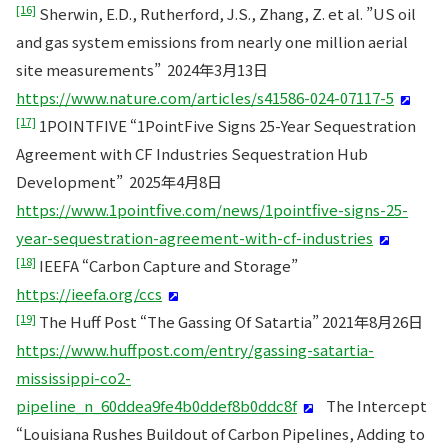
[16]
Sherwin, E.D., Rutherford, J.S., Zhang, Z. et al. ”US oil
and gas system emissions from nearly one million aerial
site measurements” 2024年3月13日
https://www.nature.com/articles/s41586-024-07117-5
[17]
1POINTFIVE “1PointFive Signs 25-Year Sequestration
Agreement with CF Industries Sequestration Hub
Development” 2025年4月8日
https://www.1pointfive.com/news/1pointfive-signs-25-
year-sequestration-agreement-with-cf-industries
[18]
IEEFA “Carbon Capture and Storage”
https://ieefa.org/ccs
[19]
The Huff Post “The Gassing Of Satartia” 2021年8月26日
https://www.huffpost.com/entry/gassing-satartia-
mississippi-co2-
pipeline_n_60ddea9fe4b0ddef8b0ddc8f
The Intercept
“Louisiana Rushes Buildout of Carbon Pipelines, Adding to