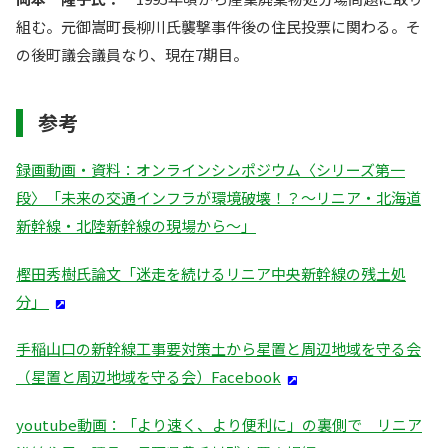
組む。元御嵩町長柳川氏襲撃事件後の住民投票に関わる。そ
の後町議会議員なり、現在7期目。
参考
録画動画・資料：オンラインシンポジウム〈シリーズ第一
段〉「未来の交通インフラが環境破壊！？～リニア・北海道
新幹線・北陸新幹線の現場から～」
樫田秀樹氏論文「迷走を続けるリニア中央新幹線の残土処
分」
手稲山口の新幹線工事要対策土から星置と周辺地域を守る会
（星置と周辺地域を守る会）Facebook
youtube動画：「より速く、より便利に」の裏側で リニア