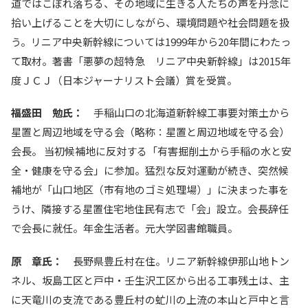
道ではこぼれ落ちる、その地域に生きる人たちの声を丹念に
拾い上げることを大切にしながら、環境問題や社会問題を扱
う。リニア中央新幹線については1999年から20年間にわたっ
て取材。著書「悪夢の超特急 リニア中央新幹線」は2015年
度ＪＣＪ（日本ジャーナリスト会議）賞を受賞。
福盛田 勉氏：
手稲山口の北海道新幹線工事要対策土から
星置と周辺地域を守る会（略称：星置と周辺地域を守る会）
会長。 当初候補地に反対する「有害掘削土から手稲の水と安
全・健康を守る会」に参加。猛烈な反対運動が続き、突然候
補地が「山口地区（市有地のゴミ処理場）」に決まった事を
うけ、隣接する星置住宅地住民有志で「会」設立。会長辞任
で会長に就任。年金生活者。元大学図書館職員。
原 章氏：
長野県豊丘村在住。リニア新幹線伊那山地トン
ネル、坂島工区と戸中・壬生沢工区から出る工事残土は、主
に天竜川の支流である豊丘村の虻川の上流の本山と戸中と言