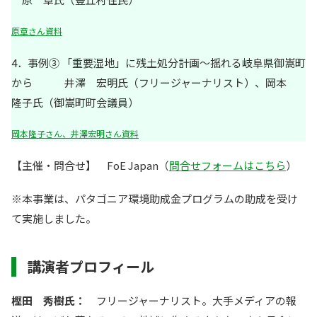
原章さん資料
4．事例③ 「重要湿地」に残土処分計画～揺れる岐阜県御嵩町
から 井澤 宏明氏（フリージャーナリスト）、岡本
隆子氏（御嵩町町会議員）
岡本隆子さん、井澤宏明さん資料
【主催・問合せ】 FoE Japan（
問合せフォームはこちら
）
※本事業は、パタゴニア環境助成金プログラムの助成を受け
て実施しました。
講演者プロフィール
樫田 秀樹氏：
フリージャーナリスト。大手メディアの報