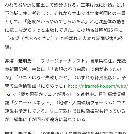
われる谷や沢に盛土して処分される。工事は既に開始。虻川
下流域に住む者として、それから本山では地権者団体の一員
として、「危険だからやめてもらいたい」と地域全体の動き
に抗しながらずっと主張してきた。この地域は昭和36 年に
「36 災（さぶろくさい）」と呼ばれる大変な豪雨災害も経
験。
井澤 宏明氏：
フリージャーナリスト。岐阜県在住。元読
売新聞記者。共著に「『表現の不自由展』で何があったの
か」「リニアはなぜ失敗したか」（いずれも緑風出版）。子
育て生活情報誌「にらめっこ」
http://niramekko.com/web/
で「夢か悪夢かリニアが通る!」を連載中。月刊環境情報
誌「グローバルネット」（地球・人間環境フォーラム）での
連載も予定している。リニア取材では映像撮影も行っている
が、編集に手が回らず途方に暮れている。
岡本 隆子氏：
1995年頃から産業廃棄物処分場問題に取り