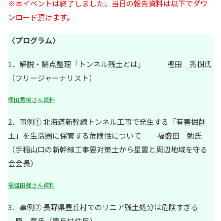
※本イベントは終了しました。当日の報告資料は以下でダウ
ンロード頂けます。
〈プログラム〉
1．解説・論点整理「トンネル残土とは」 樫田 秀樹氏
（フリージャーナリスト）
樫田秀樹さん資料
2．事例① 北海道新幹線トンネル工事で発生する「有害掘削
土」を生活圏に保管する危険性について 福盛田 勉氏
（手稲山口の新幹線工事要対策土から星置と周辺地域を守る
会会長）
福盛田強さん資料
3．事例② 長野県豊丘村でのリニア残土処分は危険すぎる
原 章氏（豊丘村住民）