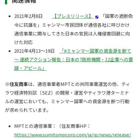
2021年2月8日
【プレスリリース】
「国軍の遮断命
令に抗議を」ミャンマー市民団体が通信各社に呼びかけ
通信事業に関与してきた日本の官民は人権侵害回避に向
けた対応
2021年4月13～19日
「#ミャンマー国軍の資金源を断て
～ 連続アクション報告：日本の7政府機関・12企業への要
請・アピール」
※
住友商事
は、通信事業者MPTとの共同事業運営の他、ティ
ラワ経済特別区（SEZ）の開発・運営やティラワ港ターミナ
ルの運営においても、ミャンマー国軍への資金源を断つ行動
が求められています。
MPTとの通信事業：（住友商事HP：
https://www.sumitomocorp.com/ja/jp/news/release/