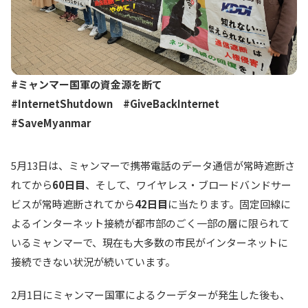
#ミャンマー国軍の資金源を断て
#InternetShutdown #GiveBackInternet
#SaveMyanmar
5月13日は、ミャンマーで携帯電話のデータ通信が常時遮断さ
れてから
60日目
、そして、ワイヤレス・ブロードバンドサー
ビスが常時遮断されてから
42日目
に当たります。固定回線に
よるインターネット接続が都市部のごく一部の層に限られて
いるミャンマーで、現在も大多数の市民がインターネットに
接続できない状況が続いています。
2月1日にミャンマー国軍によるクーデターが発生した後も、