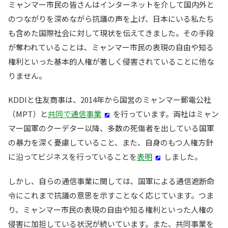
ミャンマー市民の皆さんはインターネットを介して国内外と
のつながりを深めながら抗議の声を上げ、日本にいる私たち
も含めた国際社会に対して現状を伝えてきました。その手段
が奪われていることは、ミャンマー市民の表現の自由や知る
権利といった基本的人権が著しく侵害されていることに他な
りません。
KDDIと住友商事は、2014年から国営のミャンマー郵電公社
（MPT）と
共同で通信事業
を行っています。両社はミャン
マー国軍のクーデター以降、多数の死傷者を出している国軍
の暴力を深く憂慮していること、また、自身のもつ人権方針
に沿ってビジネスを行っていることを
表明
しました。
しかし、自らの通信事業に関しては、国軍による通信遮断命
令にこれまで抗議の意思を示すことなく応じています。つま
り、ミャンマー市民の表現の自由や知る権利といった人権の
侵害に加担している状況が続いています。また、共同事業を